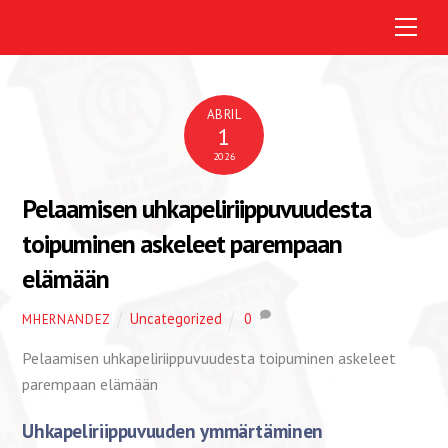
M
e
n
u
ABRIL
1
2026
Pelaamisen uhkapeliriippuvuudesta
toipuminen askeleet parempaan
elämään
Uncategorized
0
MHERNANDEZ
Pelaamisen uhkapeliriippuvuudesta toipuminen askeleet
parempaan elämään
Uhkapeliriippuvuuden ymmärtäminen