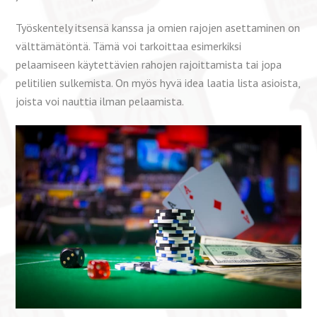
Työskentely itsensä kanssa ja omien rajojen asettaminen on
välttämätöntä. Tämä voi tarkoittaa esimerkiksi
pelaamiseen käytettävien rahojen rajoittamista tai jopa
pelitilien sulkemista. On myös hyvä idea laatia lista asioista,
joista voi nauttia ilman pelaamista.