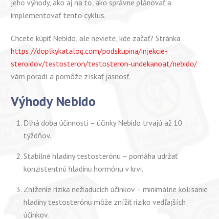
jeho výhody, ako aj na to, ako správne plánovať a
implementovať tento cyklus.
Chcete kúpiť Nebido, ale neviete, kde začať? Stránka
https://doplkykatalog.com/podskupina/injekcie-
steroidov/testosteron/testosteron-undekanoat/nebido/
vám poradí a pomôže získať jasnosť.
Výhody Nebido
Dlhá doba účinnosti – účinky Nebido trvajú až 10
týždňov.
Stabilné hladiny testosterónu – pomáha udržať
konzistentnú hladinu hormónu v krvi.
Zníženie rizika nežiaducich účinkov – minimálne kolísanie
hladiny testosterónu môže znížiť riziko vedľajších
účinkov.