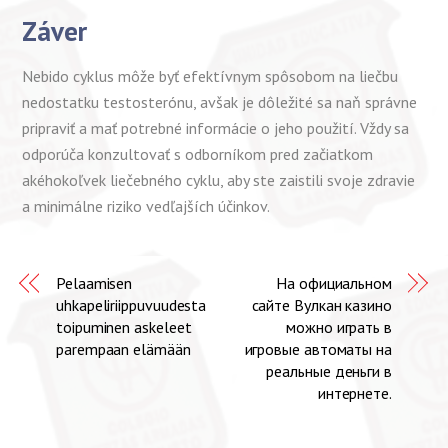
Záver
Nebido cyklus môže byť efektívnym spôsobom na liečbu
nedostatku testosterónu, avšak je dôležité sa naň správne
pripraviť a mať potrebné informácie o jeho použití. Vždy sa
odporúča konzultovať s odborníkom pred začiatkom
akéhokoľvek liečebného cyklu, aby ste zaistili svoje zdravie
a minimálne riziko vedľajších účinkov.
Pelaamisen
На официальном
uhkapeliriippuvuudesta
сайте Вулкан казино
toipuminen askeleet
можно играть в
parempaan elämään
игровые автоматы на
реальные деньги в
интернете.