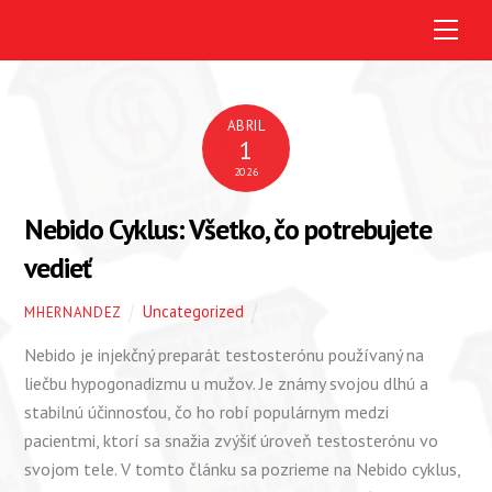
M
e
n
u
ABRIL
1
2026
Nebido Cyklus: Všetko, čo potrebujete
vedieť
Uncategorized
MHERNANDEZ
Nebido je injekčný preparát testosterónu používaný na
liečbu hypogonadizmu u mužov. Je známy svojou dlhú a
stabilnú účinnosťou, čo ho robí populárnym medzi
pacientmi, ktorí sa snažia zvýšiť úroveň testosterónu vo
svojom tele. V tomto článku sa pozrieme na Nebido cyklus,