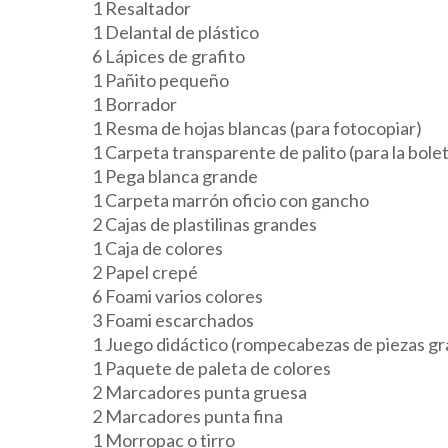
1 Resaltador
1 Delantal de plástico
6 Lápices de grafito
1 Pañito pequeño
1 Borrador
1 Resma de hojas blancas (para fotocopiar)
1 Carpeta transparente de palito (para la bole
1 Pega blanca grande
1 Carpeta marrón oficio con gancho
2 Cajas de plastilinas grandes
1 Caja de colores
2 Papel crepé
6 Foami varios colores
3 Foami escarchados
1 Juego didáctico (rompecabezas de piezas gran
1 Paquete de paleta de colores
2 Marcadores punta gruesa
2 Marcadores punta fina
1 Morropac o tirro