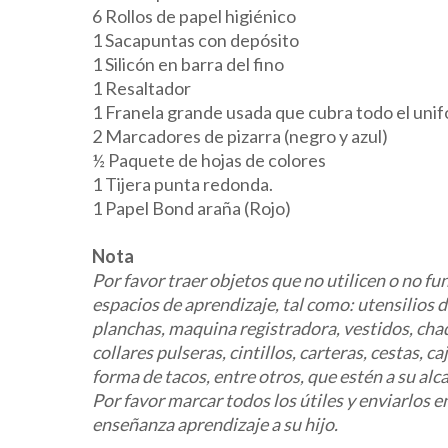
6 Rollos de papel higiénico
1 Sacapuntas con depósito
1 Silicón en barra del fino
1 Resaltador
1 Franela grande usada que cubra todo el unif
2 Marcadores de pizarra (negro y azul)
½ Paquete de hojas de colores
1 Tijera punta redonda.
1 Papel Bond araña (Rojo)
Nota
Por favor traer objetos que no utilicen o no f
espacios de aprendizaje, tal como: utensilios de 
planchas, maquina registradora, vestidos, chaq
collares pulseras, cintillos, carteras, cestas, 
forma de tacos, entre otros, que estén a su alc
Por favor marcar todos los útiles y enviarlos e
enseñanza aprendizaje a su hijo.