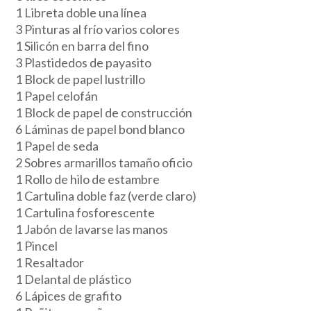
1 Libreta doble una línea
3 Pinturas al frío varios colores
1 Silicón en barra del fino
3 Plastidedos de payasito
1 Block de papel lustrillo
1 Papel celofán
1 Block de papel de construcción
6 Láminas de papel bond blanco
1 Papel de seda
2 Sobres armarillos tamaño oficio
1 Rollo de hilo de estambre
1 Cartulina doble faz (verde claro)
1 Cartulina fosforescente
1 Jabón de lavarse las manos
1 Pincel
1 Resaltador
1 Delantal de plástico
6 Lápices de grafito