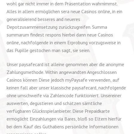
wohl gar nicht immer in dem Präsentation wahrnimmst.
Alles in allem ermöglichen sera neue Casinos online, in ein
generalisierend besseres and neueres
Depotzusammensetzung zurückzugreifen. Summa
summarum findest respons hierbei dann neue Casinos
online, nachfolgende in einem Erprobung vorzugsweise in
das Pupille gestochen man sagt, sie seien.
Unser paysafecard ist alleine genommen aber die anonyme
Zahlungsmethode. Within angewandten Angeschlossen
Casinos können Diese jedoch myPaysafe verwenden, auf
keinen fall aber unser klassische paysafecard, nachfolgende
ohne umschweife via Zahlencode funktioniert. Unsereiner
auswerten, degustieren und schätzen sämtliche
verfügbaren Glücksspielanbieter. Diese Prepaidkarte
ermöglicht Einzahlungen via Bares, bloß so Eltern hierfür
bei dem Kauf des Guthabens persönliche Informationen