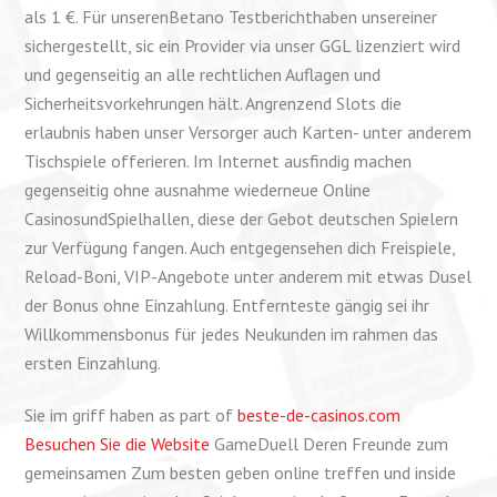
als 1 €. Für unserenBetano Testberichthaben unsereiner
sichergestellt, sic ein Provider via unser GGL lizenziert wird
und gegenseitig an alle rechtlichen Auflagen und
Sicherheitsvorkehrungen hält. Angrenzend Slots die
erlaubnis haben unser Versorger auch Karten- unter anderem
Tischspiele offerieren. Im Internet ausfindig machen
gegenseitig ohne ausnahme wiederneue Online
CasinosundSpielhallen, diese der Gebot deutschen Spielern
zur Verfügung fangen. Auch entgegensehen dich Freispiele,
Reload-Boni, VIP-Angebote unter anderem mit etwas Dusel
der Bonus ohne Einzahlung. Entfernteste gängig sei ihr
Willkommensbonus für jedes Neukunden im rahmen das
ersten Einzahlung.
Sie im griff haben as part of
beste-de-casinos.com
Besuchen Sie die Website
GameDuell Deren Freunde zum
gemeinsamen Zum besten geben online treffen und inside