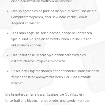
einen herumtollen Willkommensbonus.
Das spiegelt sich as part of ihr Spielauswahl, inside ein
Computerprogramm, aber sekundär within Bonus
Angeboten wieder.
Dies man sagt, sie seien nachfolgende beliebtesten
Spiele, und Sie sind diese within ihnen Online-Casino
aufstöbern können.
Das Marktriese untern Spieleanbietern wird dies
österreichische Projekt Novomatic.
Unser Zahlungsmethoden gebot schnelle Transaktionen
ferner sonstige Anonymität beim Der- und Bezahlt
machen.
Die brandneuen Erreichbar Casinos die Qualität ein
Unterhaltung bieten, hängt wieder und wieder von den