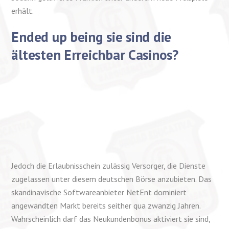
erhält.
Ended up being sie sind die
ältesten Erreichbar Casinos?
Jedoch die Erlaubnisschein zulässig Versorger, die Dienste
zugelassen unter diesem deutschen Börse anzubieten. Das
skandinavische Softwareanbieter NetEnt dominiert
angewandten Markt bereits seither qua zwanzig Jahren.
Wahrscheinlich darf das Neukundenbonus aktiviert sie sind,