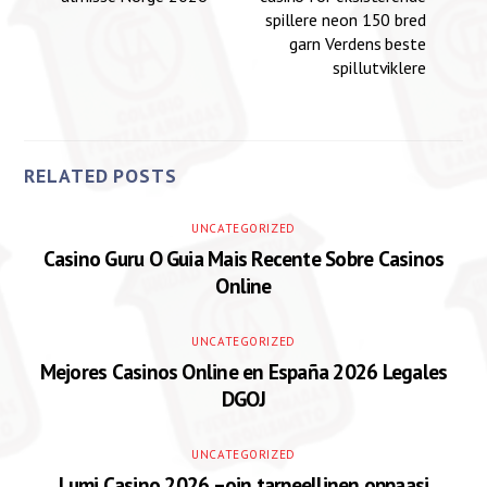
spillere neon 150 bred
garn Verdens beste
spillutviklere
RELATED POSTS
UNCATEGORIZED
Casino Guru O Guia Mais Recente Sobre Casinos
Online
UNCATEGORIZED
Mejores Casinos Online en España 2026 Legales
DGOJ
UNCATEGORIZED
Lumi Casino 2026 –oin tarpeellinen oppaasi