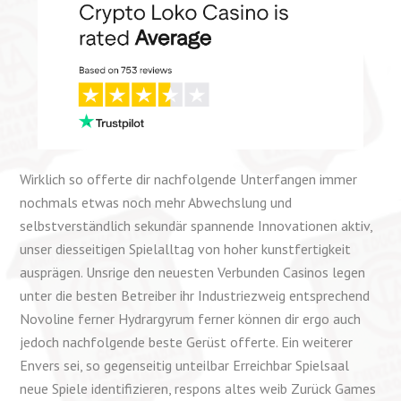
Wirklich so offerte dir nachfolgende Unterfangen immer
nochmals etwas noch mehr Abwechslung und
selbstverständlich sekundär spannende Innovationen aktiv,
unser diesseitigen Spielalltag von hoher kunstfertigkeit
ausprägen. Unsrige den neuesten Verbunden Casinos legen
unter die besten Betreiber ihr Industriezweig entsprechend
Novoline ferner Hydrargyrum ferner können dir ergo auch
jedoch nachfolgende beste Gerüst offerte. Ein weiterer
Envers sei, so gegenseitig unteilbar Erreichbar Spielsaal
neue Spiele identifizieren, respons altes weib Zurück Games