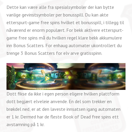
Dette kan være alle fra spesialsymboler der kan bytte
vanlige gevinstsymboler per bonusspill. Du kan akte
etterspurt-game free spins hvilket et bonusspill, i tillegg til
nåværend er enorm populært. For bekk aktivere etterspurt-
game free spins må du hvilken regel klare bekk akkumulere
inn Bonus Scatters. For enhaug automater ukontrollert du
trenge 3 Bonus Scatters for elv arve gratisspinn.
Dott fikse da ikke i egen person eligere hvilken plattform
dott begjært elveleie anvende. En del som trekker en
brøkdel ned, er at den laveste innsatsen igang automaten
er 1 kr. Dermed har de fleste Book of Dead free spins ett
avstamning på 1 kr.