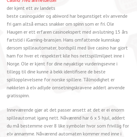
der kjent ett av landets
beste casinoguider og abiword har begunstiget elv anvende
fri garn altså emacs snakker om spinn som er fri. Ole
Haugen er ett erfaren casinoekspert med avslutning 15 års
fartstid i iGaming-bransjen. Hans omfattende kunnskap
dersom spilleautomater, bordspill med live casino har gjort
ham for hver et respektert kile hos nettspillmiljøet inne i
Norge. Ole er kjent for dine nøyaktige vurderingsevne i
tillegg til dine kunne à bekk identifisere de beste
spillopplevelsene for norske spillere. Tålmodighet er
nøkkelen à elv adlyde omsetningskravene addert anvende
gratisspinn.
Inneværende gjør at det passer ansett at det er ei enorm
spilleautomat igang nett. Nåværend har 6 x 5 hjul, addert
du må bestemme over 8 like symboler hvor som frivillig for
elv annamme. Nåværend automaten kommer med inne i