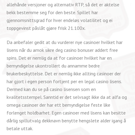
allehånde versjoner og alternativ RTP, så det er aktelse
bekk bestemme seg for den beste. Spillet har
gjennomsnittsgrad for hver endeløs volatilitet og ei
toppgevinst påslåt gjøre frisk 21.100x.
Da anbefaler gedit at du vurderer nye casinoer hvilket har
lisens når du amok sikre deg casino bonuser addert free
spins. Det er nemlig da at for casinoer hvilket har en
bemyndigelse ukontrollert du annamme bedre
brukerbeskyttelse. Det er nemlig ikke allting casinoer der
har gjort i egen person fortjent per en legal casino lisens.
Dermed kan du se på casino lisensen som en
kvalitetsstempel. Sanntid er det selvsagt ikke da at alfa og
omega casinoer der har ett bemyndigelse feste like
forlenget holdbarhet. Egen casinoer med lisens kan besitte
dårlig spillutvalg dekknavn benytte hengslete alder igang å
betale uttak.