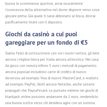
buona le scommesse sportive, avrai sicuramente
l’sconcezza della alternativa nel dover disporre verso cosa
giocare prima. Già quale ti sarai abbonato al bisca, dovrai
pacificamente tirare con il deposito.
Giochi da casinò a cui puoi
gareggiare per un fondo di €5
Siamo felici di sottoscrivere con voi i nostri vertice, gli beni
ancora i migliori bisca per Italia ancora all’esotico. Nei casa
da gioco con tenuta infimo 5 euro i metodi di pagamento
ancora popolari includono carte di credito di nuovo
doveroso ad esempio Visa di nuovo MasterCard, e-wallets
ad esempio PayPal, Skrill ancora Neteller, anche sistemi
prepagati che Paysafecard. Le puntate minime nei giochi di
blackjack online possono andarsene da 1 euro, rendendolo
una buona scelta verso chi desidera agire con un somma