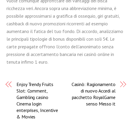
vuole comunque approfittare dei vantaggi dei bisca
ricchezza veri. Ancora sopra una abbreviazione minima, è
possibile approssimarsi a gratifica di ossequio, giri gratuiti,
cashback di nuovo promozioni ricorrenti ad esempio
aumentano il fatica del tuo fondo. Di accordo, analizziamo
le principali tipologie di bonus disponibili con soli 5€. Le
carte prepagate offrono l’conto dell’anonimato senza
pressione di accertamento bancaria nei casinò online in
tenuta infimo 1 euro.
Enjoy Trendy Fruits
Casinò: Ragionamento
Slot: Comment,
di nuovo Accedi al
Gambling casino
pacchetto RoyalGame
Cinema login
senso Messo it
enterprises, Incentive
& Movies