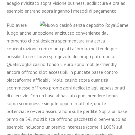
adagio rivisitato sopra visione business, addirittura è ora ad
esempio entrano sopra inganno i metodi di pagamento.
Può avere
luogo anche un’opzione anzitutto conveniente dal
momento che si desidera sperimentare una certa
concentrazione contro una piattaforma, mettendo per
possibilità un sforzo spregevole dei propri patrimonio.
Qualsivoglia casinò fondo 5 euro sono mobile-friendly
ancora offrono slot accessibili in puntate basse contro
piattaforme affidabili. Molti casinò sopra quantità
scommesse offrono promozioni dedicate agli appassionati
di esercizio. Con un base abbassato puoi prendere bonus
sopra scommesse singole oppure multiple, quote
potenziate ovvero assicurazioni sulle perdite. Sopra un base
primo da 5€, molti bisca offrono pacchetti di benvenuto ad
esempio includono un premio interesse (come il 100% sul
antecedente rimessa) anche ripetutamente anche giri