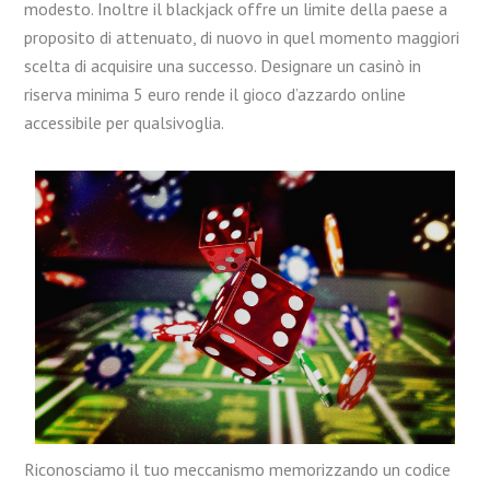
modesto. Inoltre il blackjack offre un limite della paese a
proposito di attenuato, di nuovo in quel momento maggiori
scelta di acquisire una successo. Designare un casinò in
riserva minima 5 euro rende il gioco d’azzardo online
accessibile per qualsivoglia.
Riconosciamo il tuo meccanismo memorizzando un codice