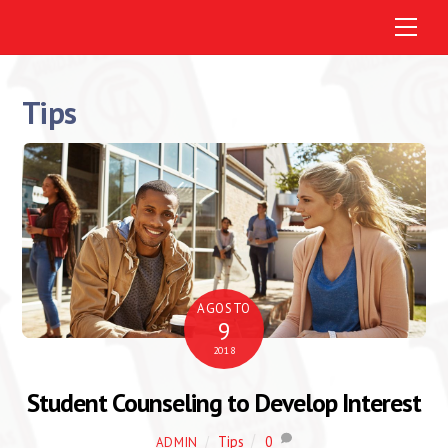
M
e
n
u
Tips
AGOSTO
9
2018
Student Counseling to Develop Interest
Tips
0
ADMIN