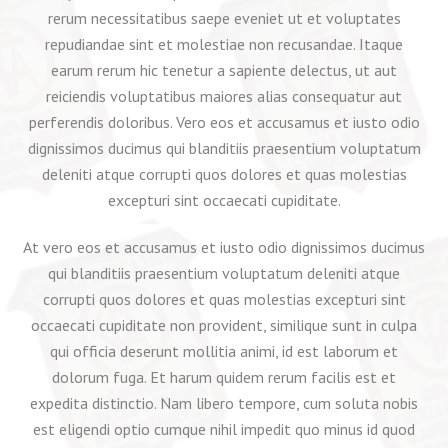
rerum necessitatibus saepe eveniet ut et voluptates
repudiandae sint et molestiae non recusandae. Itaque
earum rerum hic tenetur a sapiente delectus, ut aut
reiciendis voluptatibus maiores alias consequatur aut
perferendis doloribus. Vero eos et accusamus et iusto odio
dignissimos ducimus qui blanditiis praesentium voluptatum
deleniti atque corrupti quos dolores et quas molestias
excepturi sint occaecati cupiditate.
At vero eos et accusamus et iusto odio dignissimos ducimus
qui blanditiis praesentium voluptatum deleniti atque
corrupti quos dolores et quas molestias excepturi sint
occaecati cupiditate non provident, similique sunt in culpa
qui officia deserunt mollitia animi, id est laborum et
dolorum fuga. Et harum quidem rerum facilis est et
expedita distinctio. Nam libero tempore, cum soluta nobis
est eligendi optio cumque nihil impedit quo minus id quod