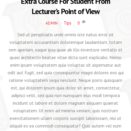
Extra Course For Student From
Lecturer’s Point of View
Tips
0
ADMIN
Sed ut perspiciatis unde omnis iste natus error sit
voluptatem accusantium doloremque laudantium, totam
rem aperiam, eaque ipsa quae ab illo inventore veritatis et
quasi architecto beatae vitae dicta sunt explicabo. Nemo
enim ipsam voluptatem quia voluptas sit aspernatur aut
odit aut fugit, sed quia consequuntur magni dolores eos qui
ratione voluptatem sequi nesciunt. Neque porro quisquam
est, qui dolorem ipsum quia dolor sit amet, consectetur,
adipisci velit, sed quia non numquam eius modi tempora
incidunt ut labore et dolore magnam aliquam quaerat
voluptatem. Ut enim ad minima veniam, quis nostrum
exercitationem ullam corporis suscipit laboriosam, nisi ut
aliquid ex ea commodi consequatur? Quis autem vel eum