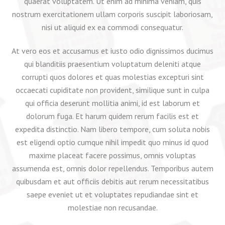
quaerat voluptatem. Ut enim ad minima veniam, quis
nostrum exercitationem ullam corporis suscipit laboriosam,
nisi ut aliquid ex ea commodi consequatur.
At vero eos et accusamus et iusto odio dignissimos ducimus
qui blanditiis praesentium voluptatum deleniti atque
corrupti quos dolores et quas molestias excepturi sint
occaecati cupiditate non provident, similique sunt in culpa
qui officia deserunt mollitia animi, id est laborum et
dolorum fuga. Et harum quidem rerum facilis est et
expedita distinctio. Nam libero tempore, cum soluta nobis
est eligendi optio cumque nihil impedit quo minus id quod
maxime placeat facere possimus, omnis voluptas
assumenda est, omnis dolor repellendus. Temporibus autem
quibusdam et aut officiis debitis aut rerum necessitatibus
saepe eveniet ut et voluptates repudiandae sint et
molestiae non recusandae.