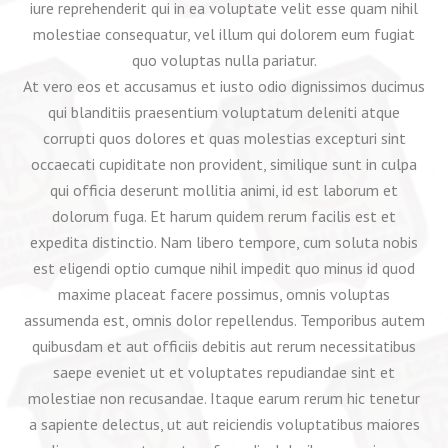
iure reprehenderit qui in ea voluptate velit esse quam nihil
molestiae consequatur, vel illum qui dolorem eum fugiat
quo voluptas nulla pariatur.
At vero eos et accusamus et iusto odio dignissimos ducimus
qui blanditiis praesentium voluptatum deleniti atque
corrupti quos dolores et quas molestias excepturi sint
occaecati cupiditate non provident, similique sunt in culpa
qui officia deserunt mollitia animi, id est laborum et
dolorum fuga. Et harum quidem rerum facilis est et
expedita distinctio. Nam libero tempore, cum soluta nobis
est eligendi optio cumque nihil impedit quo minus id quod
maxime placeat facere possimus, omnis voluptas
assumenda est, omnis dolor repellendus. Temporibus autem
quibusdam et aut officiis debitis aut rerum necessitatibus
saepe eveniet ut et voluptates repudiandae sint et
molestiae non recusandae. Itaque earum rerum hic tenetur
a sapiente delectus, ut aut reiciendis voluptatibus maiores