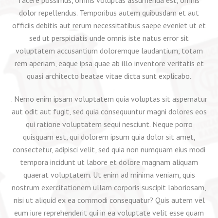
facere possimus, omnis voluptas assumenda est, omnis
dolor repellendus. Temporibus autem quibusdam et aut
officiis debitis aut rerum necessitatibus saepe eveniet ut et
sed ut perspiciatis unde omnis iste natus error sit
voluptatem accusantium doloremque laudantium, totam
rem aperiam, eaque ipsa quae ab illo inventore veritatis et
quasi architecto beatae vitae dicta sunt explicabo.
. Nemo enim ipsam voluptatem quia voluptas sit aspernatur
aut odit aut fugit, sed quia consequuntur magni dolores eos
qui ratione voluptatem sequi nesciunt. Neque porro
quisquam est, qui dolorem ipsum quia dolor sit amet,
consectetur, adipisci velit, sed quia non numquam eius modi
tempora incidunt ut labore et dolore magnam aliquam
quaerat voluptatem. Ut enim ad minima veniam, quis
nostrum exercitationem ullam corporis suscipit laboriosam,
nisi ut aliquid ex ea commodi consequatur? Quis autem vel
eum iure reprehenderit qui in ea voluptate velit esse quam