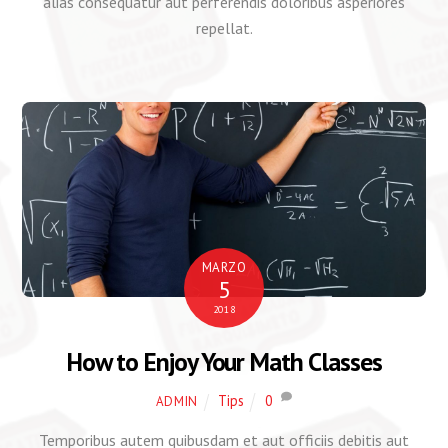
alias consequatur aut perferendis doloribus asperiores
repellat.
MARZO
5
2018
How to Enjoy Your Math Classes
Tips
0
ADMIN
Temporibus autem quibusdam et aut officiis debitis aut