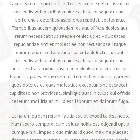
Itaque earum rerum hic tenetur a sapiente delectus, ut aut
reiciendis voluptatibus maiores alias consequatur aut
perferendis doloribus asperiores repellat epellendus.
Temporibus autem quibusdam et aut officiis debitis aut
rerum necessitatibus saepe eveniet ut et voluptates
repudiandae sint et molestiae non recusandae. Itaque
earum rerum hic tenetur a sapiente delectus, ut aut
reiciendis voluptatibus maiores alias consequatur aut
perferendis doloribus. iusto odio dignissimos ducimus qui
blanditiis praesentium voluptatum deleniti atque corrupti
quos dolores et quas molestias excepturi sint occaecati
cupiditate non provident, similique sunt in culpa qui officia
deserunt mollitia animi, id est laborum et dolorum fuga.
Et harum quidem rerum facilis est et expedita distinctio.
Nam libero tempore, cum soluta nobis est eligendi optio
cumque nihil impedit quo minus id quod maxime placeat