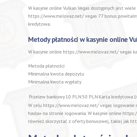
W kasynie online Vulkan Vegas dostępnych jest wiele g
https://www.melovaz.net/ vegas 77 bonus powitalny. 
kredytowa.
Metody płatności w kasynie online Vu
W kasynie online https://www.melovaz.net/ vegas ka
Metoda płatności
Minimalna kwota depozytu
Minimalna kwota wypłaty
Przelew bankowy
10 PLN
50 PLN
Karta kredytowa
1
W celu https://www.melovaz.net/ vegas logowanie nal
hasła» na stronie logowania. W kasynie online https:
również skorzystać z oferty bonusowej, takiej jak h