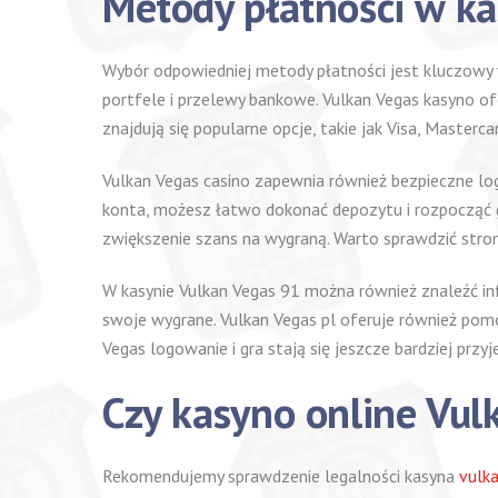
Metody płatności w ka
Wybór odpowiedniej metody płatności jest kluczowy w
portfele i przelewy bankowe. Vulkan Vegas kasyno ofe
znajdują się popularne opcje, takie jak Visa, Masterc
Vulkan Vegas casino zapewnia również bezpieczne lo
konta, możesz łatwo dokonać depozytu i rozpocząć gr
zwiększenie szans na wygraną. Warto sprawdzić stron
W kasynie Vulkan Vegas 91 można również znaleźć inf
swoje wygrane. Vulkan Vegas pl oferuje również pom
Vegas logowanie i gra stają się jeszcze bardziej przy
Czy kasyno online Vulk
Rekomendujemy sprawdzenie legalności kasyna
vulk