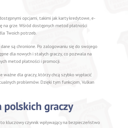
ostępnymi opcjami, takimi jak karty kredytowe, e-
się na grze. Wśród dostępnych metod płatności
 dla Twoich potrzeb.
 dane są chronione. Po zalogowaniu się do swojego
ępne dla nowych i stałych graczy, co pozwala na
ych metod płatności i promocji.
e ważne dla graczy, którzy chcą szybko wypłacić
tualnych problemów. Dzięki tym funkcjom, Vulkan
 polskich graczy
t to kluczowy czynnik wpływający na bezpieczeństwo