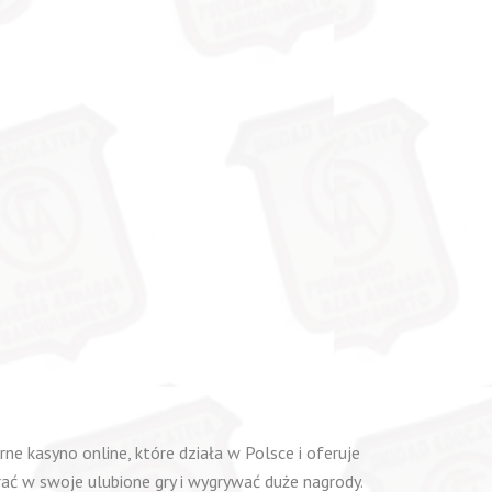
ne kasyno online, które działa w Polsce i oferuje
grać w swoje ulubione gry i wygrywać duże nagrody.