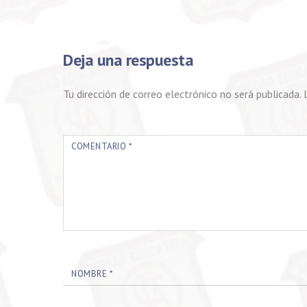
Deja una respuesta
Tu dirección de correo electrónico no será publicada.
COMENTARIO
*
NOMBRE
*