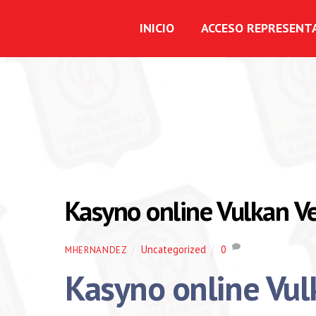
INICIO
ACCESO REPRESENT
Kasyno online Vulkan V
Uncategorized
0
MHERNANDEZ
Kasyno online Vul