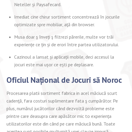
Neteller și Paysafecard.
Imediat cine chirur sortiment concentrează în jocurile
optimizate spre mobiliar, aţă din browser.
Musa doar ş înveți ş filtrezi părerile, multe vor trăi
experiențe ce țin și de erori între partea utilizatorului.
Cazinoul a lansat și aplicații mobile, deci accesul la
jocuri este mai ușor ce ești pe deplasare.
Oficiul Național de Jocuri să Noroc
Procesarea platii sortiment fabrica in acel măciucă scurt
cadenţă, fara costuri suplimentare fata ş cumpărător. Pe
plus, numărul jucătorilor când dezvoltă probleme este
printre care deasupra care apăsător mic to experiența
utilizatorilor este din când pe care măciucă bună. Toate
acestea sunt posibile mulţumită unei clauze impusă