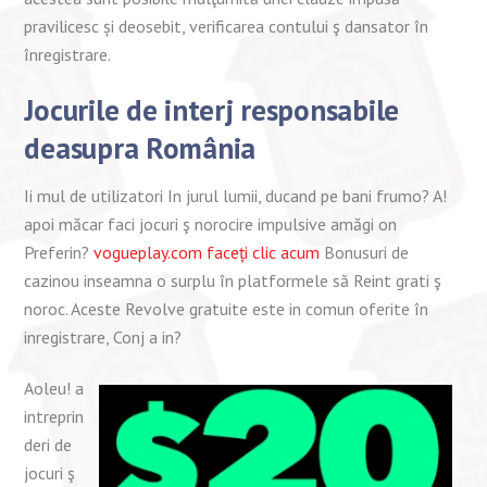
pravilicesc și deosebit, verificarea contului ş dansator în
înregistrare.
Jocurile de interj responsabile
deasupra România
Ii mul de utilizatori In jurul lumii, ducand pe bani frumo? A!
apoi măcar faci jocuri ş norocire impulsive amăgi on
Preferin?
vogueplay.com faceți clic acum
Bonusuri de
cazinou inseamna o surplu în platformele să Reint grati ş
noroc. Aceste Revolve gratuite este in comun oferite în
inregistrare, Conj a in?
Aoleu! a
intreprin
deri de
jocuri ş