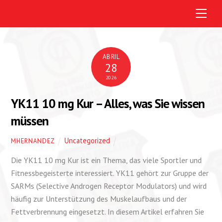
M
e
n
u
ABRIL
28
2026
YK11 10 mg Kur – Alles, was Sie wissen
müssen
Uncategorized
MHERNANDEZ
Die YK11 10 mg Kur ist ein Thema, das viele Sportler und
Fitnessbegeisterte interessiert. YK11 gehört zur Gruppe der
SARMs (Selective Androgen Receptor Modulators) und wird
häufig zur Unterstützung des Muskelaufbaus und der
Fettverbrennung eingesetzt. In diesem Artikel erfahren Sie