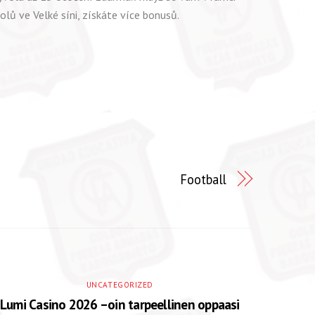
lů ve Velké síni, získáte více bonusů.
Football
UNCATEGORIZED
Lumi Casino 2026 –oin tarpeellinen oppaasi