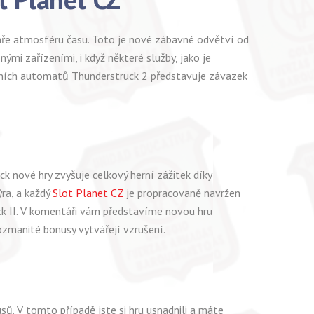
t hře atmosféru času. Toto je nové zábavné odvětví od
mi zařízeními, i když některé služby, jako je
erních automatů Thunderstruck 2 představuje závazek
k nové hry zvyšuje celkový herní zážitek díky
ra, a každý
Slot Planet CZ
je propracovaně navržen
ck II. V komentáři vám představíme novou hru
rozmanité bonusy vytvářejí vzrušení.
ů. V tomto případě jste si hru usnadnili a máte