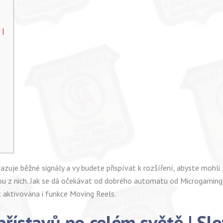
 |
zuje běžné signály a vy budete přispívat k rozšíření, abyste mohli z
u z nich. Jak se dá očekávat od dobrého automatu od Microgamingu
aktivována i funkce Moving Reels.
řístavů po celém světě | Slo