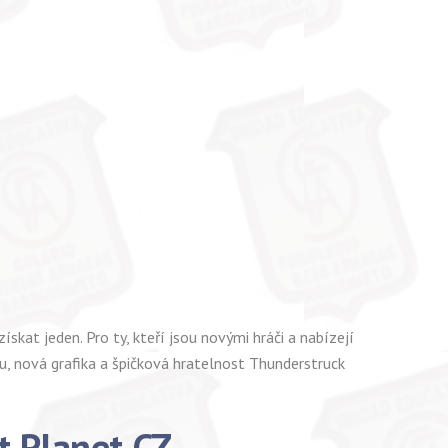
ískat jeden. Pro ty, kteří jsou novými hráči a nabízejí
, nová grafika a špičková hratelnost Thunderstruck
t Planet CZ