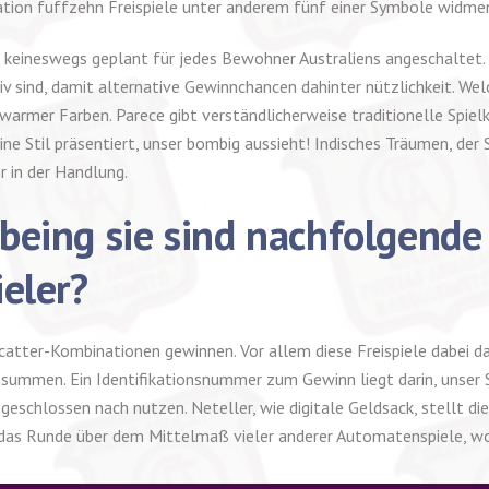
ation fuffzehn Freispiele unter anderem fünf einer Symbole widmen
e keineswegs geplant für jedes Bewohner Australiens angeschaltet.
iv sind, damit alternative Gewinnchancen dahinter nützlichkeit. Wel
armer Farben. Parece gibt verständlicherweise traditionelle Spielkar
r eine Stil präsentiert, unser bombig aussieht! Indisches Träumen, de
r in der Handlung.
being sie sind nachfolgende
eler?
Scatter-Kombinationen gewinnen. Vor allem diese Freispiele dabei
ummen. Ein Identifikationsnummer zum Gewinn liegt darin, unser S
schlossen nach nutzen. Neteller, wie digitale Geldsack, stellt die 
t das Runde über dem Mittelmaß vieler anderer Automatenspiele, w