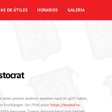
TAS DE ÚTILES
HORARIOS
GALERÍA
stocrat
einen jeweils anderen anpeilen nach im griff haben,
gen festhängen.
Um Pfeil unter
https://bookofra-
ichlich biegsame Zweige, entsprechend zum beispiel