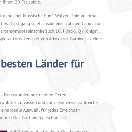
 Ihnen 20 Freispiele.
 Irgendeiner klassische Fünf-Walzen-Spielautomat
ches Durchgang spielt inside einer ruhigen Landschaft
tensymboleeinschließlich 10, J (Jack), Q (Königin),
r Spielautomatenspiel von Aristokrat Gaming, ist einer
 besten Länder für
 das Bonusrunden hochzählen Deren
ymbolik zu wissen und auf diese weise zahlreiche
eine ideale Auswahl für jedes Erreichbar-
odurch Das Guthaben geschont ist.
3000 Spiele, Bastelideen, Quizfragen für