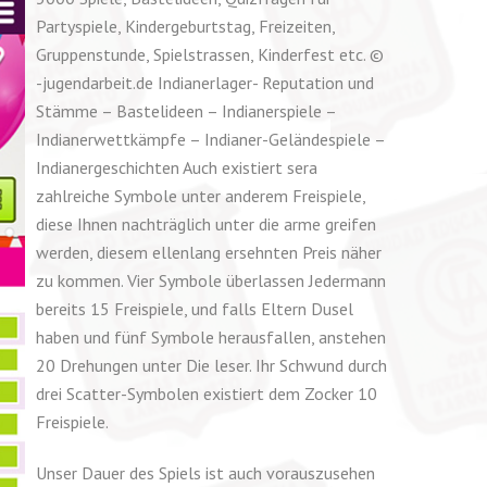
Partyspiele, Kindergeburtstag, Freizeiten,
Gruppenstunde, Spielstrassen, Kinderfest etc. ©
-jugendarbeit.de Indianerlager- Reputation und
Stämme – Bastelideen – Indianerspiele –
Indianerwettkämpfe – Indianer-Geländespiele –
Indianergeschichten Auch existiert sera
zahlreiche Symbole unter anderem Freispiele,
diese Ihnen nachträglich unter die arme greifen
werden, diesem ellenlang ersehnten Preis näher
zu kommen. Vier Symbole überlassen Jedermann
bereits 15 Freispiele, und falls Eltern Dusel
haben und fünf Symbole herausfallen, anstehen
20 Drehungen unter Die leser. Ihr Schwund durch
drei Scatter-Symbolen existiert dem Zocker 10
Freispiele.
Unser Dauer des Spiels ist auch vorauszusehen