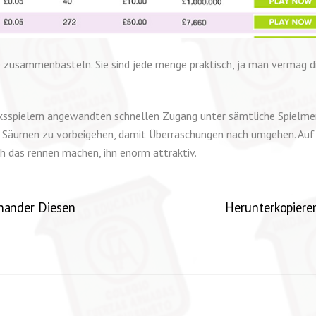
zusammenbasteln. Sie sind jede menge praktisch, ja man vermag die
cksspielern angewandten schnellen Zugang unter sämtliche Spielmer
Säumen zu vorbeigehen, damit Überraschungen nach umgehen. Auf d
h das rennen machen, ihn enorm attraktiv.
inander Diesen
Herunterkopiere