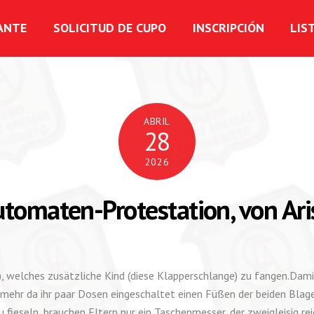
ANTE
SOLICITUD DE CUPO
INSCRIPCIÓN
LIS
ABRIL
28
2026
tomaten-Protestation, von Ari
welches zusätzliche Kind (diese Klapperschlange) zu fangen.Damit 
t mehr da ihr paar Dosen eingeschaltet einen Füßen der beiden Bla
fieseln, brauchen Eltern nur ein Taschenmesser, der zweigleisig re