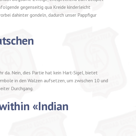
folgende gegenseitig qua Kreide kinderleicht
vorbei dahinter gondeln, dadurch unser Pappfigur
utschen
a. Nein, dies Partie hat kein Hart-Sigel, bietet
Symbole in den Walzen aufsetzen, um zwischen 10 und
beiter Durchgang.
within «Indian