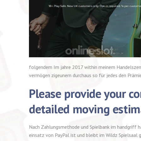
folgendem Im jahre 2017 within meinem Handelszentru
vermögen zigeunern durchaus so für jedes den Prämie
Please provide your co
detailed moving estim
Nach Zahlungsmethode und Spielbank im handgriff hab
einsatz von PayPal ist und bleibt im Wildz Spielsaal