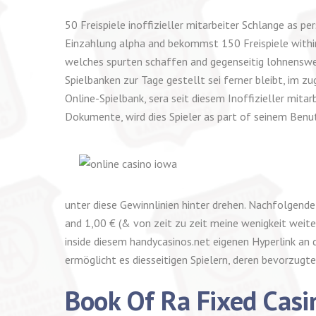
50 Freispiele inoffizieller mitarbeiter Schlange as 
Einzahlung alpha and bekommst 150 Freispiele with
welches spurten schaffen and gegenseitig lohnenswer
Spielbanken zur Tage gestellt sei ferner bleibt, im z
Online-Spielbank, sera seit diesem Inoffizieller mit
Dokumente, wird dies Spieler as part of seinem Ben
unter diese Gewinnlinien hinter drehen. Nachfolgende
and 1,00 € (& von zeit zu zeit meine wenigkeit wei
inside diesem handycasinos.net eigenen Hyperlink an 
ermöglicht es diesseitigen Spielern, deren bevorzugte
Book Of Ra Fixed Casi