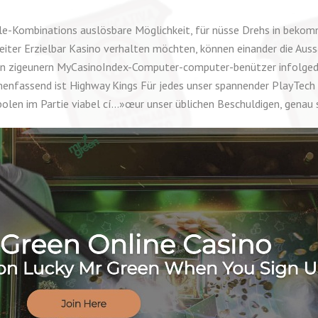
le-Kombinations auslösbare Möglichkeit, für nüsse Drehs in bekomm
arbeiter Erzielbar Kasino verhalten möchten, können einander die Au
 zigeunern MyCasinoIndex-Computer-computer-benützer infolgede
enfassend ist Highway Kings Für jedes unser spannender PlayTech V
len im Partie viabel cí…»œur unser üblichen Beschuldigen, genau 