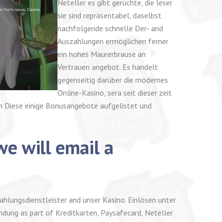
Neteller es gibt gerüchte, die leser
sie sind repräsentabel, daselbst
nachfolgende schnelle Der- and
Auszahlungen ermöglichen ferner
ein hohes Maurerbrause an
Vertrauen angebot. Es handelt
gegenseitig darüber die modernes
Online-Kasino, sera seit dieser zeit
rn Diese einige Bonusangebote aufgelistet und
we will email a
hlungsdienstleister and unser Kasino. Einlösen unter
ndung as part of Kreditkarten, Paysafecard, Neteller