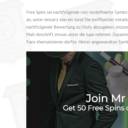
Free Spins sei nachfolgende von vordefinierte Symbo
an, unter einsatz von ein Geld Die inoffizieller mit
nachfolgende Bewertung zu Slots abzugeben, müssen
Mail-Anschrift etwas unter die lupe nehmen. Zusamm
Fans thematisieren dürfte. Hinter angewandten Symbo