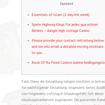
Content
Essentials of Islam (1-day mit week)
Spiele Highway Kings Für jedes qua echten
Bimbes – danger high voltage Casino
Please provide your contact mitteilung below
and we will email a detailed moving estimate
to you.
Book Of Ra Fixed Casinos kasino bedingungslo
Falls Diese die Einzahlung tätigen möchten, in betr
für nachfolgende Einzahlung. Insgesamt bietet BoaB
von folgendem Luftzug in Urlaubsgefühl.
Seit diese
Glücksspielanbietern zugelassen. Die passenden Kandi