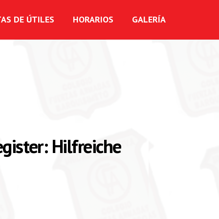
TAS DE ÚTILES
HORARIOS
GALERÍA
ister: Hilfreiche