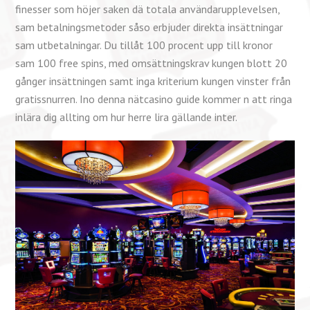
finesser som höjer saken dä totala användarupplevelsen,
sam betalningsmetoder såso erbjuder direkta insättningar
sam utbetalningar. Du tillåt 100 procent upp till kronor
sam 100 free spins, med omsättningskrav kungen blott 20
gånger insättningen samt inga kriterium kungen vinster från
gratissnurren. Ino denna nätcasino guide kommer n att ringa
inlära dig allting om hur herre lira gällande inter.