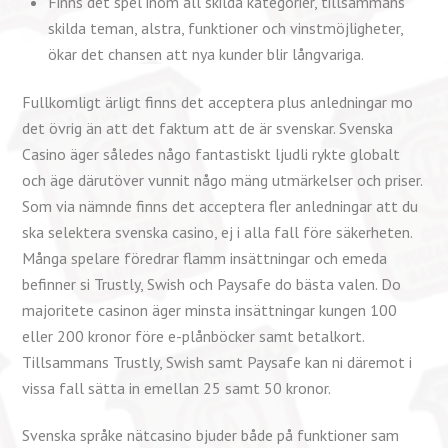
Finns det spel inom all skilda kategorier, tillsammans
skilda teman, alstra, funktioner och vinstmöjligheter,
ökar det chansen att nya kunder blir långvariga.
Fullkomligt ärligt finns det acceptera plus anledningar mo
det övrig än att det faktum att de är svenskar. Svenska
Casino äger således någo fantastiskt ljudli rykte globalt
och äge därutöver vunnit någo mäng utmärkelser och priser.
Som via nämnde finns det acceptera fler anledningar att du
ska selektera svenska casino, ej i alla fall före säkerheten.
Många spelare föredrar flamm insättningar och emeda
befinner si Trustly, Swish och Paysafe do bästa valen. Do
majoritete casinon äger minsta insättningar kungen 100
eller 200 kronor före e-plånböcker samt betalkort.
Tillsammans Trustly, Swish samt Paysafe kan ni däremot i
vissa fall sätta in emellan 25 samt 50 kronor.
Svenska språke nätcasino bjuder både på funktioner sam