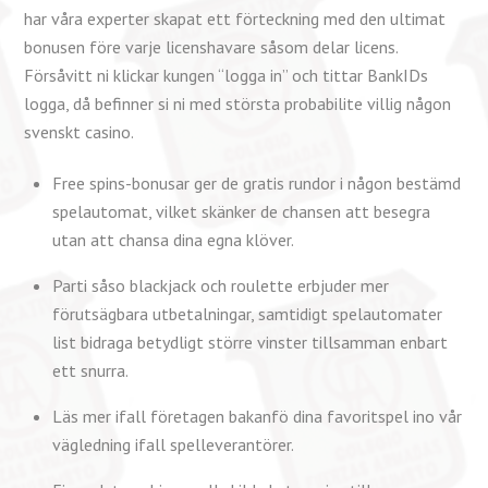
har våra experter skapat ett förteckning med den ultimat
bonusen före varje licenshavare såsom delar licens.
Försåvitt ni klickar kungen “logga in” och tittar BankIDs
logga, då befinner si ni med största probabilite villig någon
svenskt casino.
Free spins-bonusar ger de gratis rundor i någon bestämd
spelautomat, vilket skänker de chansen att besegra
utan att chansa dina egna klöver.
Parti såso blackjack och roulette erbjuder mer
förutsägbara utbetalningar, samtidigt spelautomater
list bidraga betydligt större vinster tillsamman enbart
ett snurra.
Läs mer ifall företagen bakanfö dina favoritspel ino vår
vägledning ifall spelleverantörer.