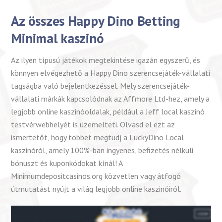
Az összes Happy Dino Betting
Minimal kaszinó
Az ilyen típusú játékok megtekintése igazán egyszerű, és
könnyen elvégezhető a Happy Dino szerencsejáték-vállalati
tagságba való bejelentkezéssel. Mely szerencsejáték-
vállalati márkák kapcsolódnak az Affmore Ltd-hez, amely a
legjobb online kaszinóoldalak, például a Jeff local kaszinó
testvérwebhelyét is üzemelteti. Olvasd el ezt az
ismertetőt, hogy többet megtudj a LuckyDino Local
kaszinóról, amely 100%-ban ingyenes, befizetés nélküli
bónuszt és kuponkódokat kínál! A
Minimumdepositcasinos.org közvetlen vagy átfogó
útmutatást nyújt a világ legjobb online kaszinóiról.