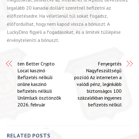
legalább 20 kanadai dollárt szeretnél befizetni az
előfizetésedre. Ha véletlenül túl sokat fogadsz,
előfordulhat, hogy nem kapod vissza a bónuszt. A
LuckyDino figyeli a fogadásokat, és a limitek túllépése
érvényteleníti a bónuszt.
ten Better Crypto
Fenyegetés
Local kaszinó
Nagyfeszültségű
Befizetés nélküli
pozíció Az interneten a
online kaszinó
valódi pénz, leginkább
befizetés nélküli
biztonságos 100
Unlimluck ösztönzők
százalékban ingyenes
2026. február
befizetés nélkül
RELATED POSTS