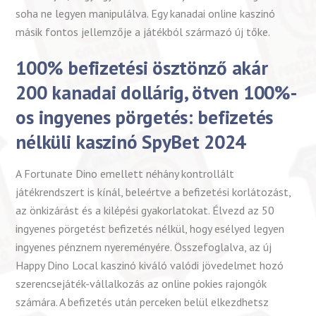
soha ne legyen manipulálva. Egy kanadai online kaszinó
másik fontos jellemzője a játékból származó új tőke.
100% befizetési ösztönző akár
200 kanadai dollárig, ötven 100%-
os ingyenes pörgetés: befizetés
nélküli kaszinó SpyBet 2024
A Fortunate Dino emellett néhány kontrollált
játékrendszert is kínál, beleértve a befizetési korlátozást,
az önkizárást és a kilépési gyakorlatokat. Élvezd az 50
ingyenes pörgetést befizetés nélkül, hogy esélyed legyen
ingyenes pénznem nyereményére. Összefoglalva, az új
Happy Dino Local kaszinó kiváló valódi jövedelmet hozó
szerencsejáték-vállalkozás az online pokies rajongók
számára. A befizetés után perceken belül elkezdhetsz