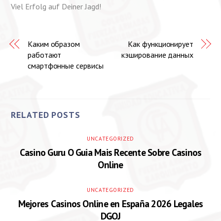
Viel Erfolg auf Deiner Jagd!
Каким образом
Как функционирует
работают
кэширование данных
смартфонные сервисы
RELATED POSTS
UNCATEGORIZED
Casino Guru O Guia Mais Recente Sobre Casinos
Online
UNCATEGORIZED
Mejores Casinos Online en España 2026 Legales
DGOJ