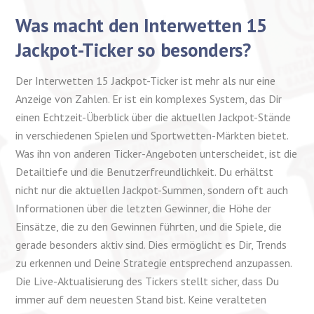
Was macht den Interwetten 15
Jackpot-Ticker so besonders?
Der Interwetten 15 Jackpot-Ticker ist mehr als nur eine
Anzeige von Zahlen. Er ist ein komplexes System, das Dir
einen Echtzeit-Überblick über die aktuellen Jackpot-Stände
in verschiedenen Spielen und Sportwetten-Märkten bietet.
Was ihn von anderen Ticker-Angeboten unterscheidet, ist die
Detailtiefe und die Benutzerfreundlichkeit. Du erhältst
nicht nur die aktuellen Jackpot-Summen, sondern oft auch
Informationen über die letzten Gewinner, die Höhe der
Einsätze, die zu den Gewinnen führten, und die Spiele, die
gerade besonders aktiv sind. Dies ermöglicht es Dir, Trends
zu erkennen und Deine Strategie entsprechend anzupassen.
Die Live-Aktualisierung des Tickers stellt sicher, dass Du
immer auf dem neuesten Stand bist. Keine veralteten