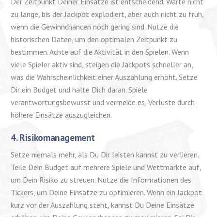
Der Zeitpunkt Deiner Einsätze ist entscheidend. Warte nicht
zu lange, bis der Jackpot explodiert, aber auch nicht zu früh,
wenn die Gewinnchancen noch gering sind. Nutze die
historischen Daten, um den optimalen Zeitpunkt zu
bestimmen. Achte auf die Aktivität in den Spielen. Wenn
viele Spieler aktiv sind, steigen die Jackpots schneller an,
was die Wahrscheinlichkeit einer Auszahlung erhöht. Setze
Dir ein Budget und halte Dich daran. Spiele
verantwortungsbewusst und vermeide es, Verluste durch
höhere Einsätze auszugleichen.
4. Risikomanagement
Setze niemals mehr, als Du Dir leisten kannst zu verlieren.
Teile Dein Budget auf mehrere Spiele und Wettmärkte auf,
um Dein Risiko zu streuen. Nutze die Informationen des
Tickers, um Deine Einsätze zu optimieren. Wenn ein Jackpot
kurz vor der Auszahlung steht, kannst Du Deine Einsätze