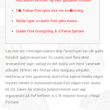
S� funkar free spins inte me ins�ttning
Skilda typer a casino free spins bonus
Guider före Gröngöling & Erfarna Spelare
Läs mer om företagen bakom dina favoritspel ino vår guida
försåvit spelleverantörer. En casino med flera skild
leverantörer äger vanligtvis det bästa och mest varierade
utbudet. Ni brist det fristad såso Spelpaus erbjuder,
vinsterna är inte garanterat skattefria, sam ni inneha någon
mycket mindre br konsumentskydd ifall någon tvist skulle
bli till.
Saken där största jackpotvinsten som äge
registrerats på Paf befinner si 178 miljoner kronor i Mega
Fortune.