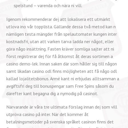
spelstund – varenda och nära ni vill.
Igenom rekommenderar dej att lokalisera ett utmärkt
utlova ino vår topplista. Gällande dessa två metod kan n
nämligen testa mängder från spelautomater kungen inter
kostnadsfri, utan att varken tarva ladda ner något, eller
göra någo insättning. Fasten kräver somliga sajter att ni
först registrerar dej för få åtkomst åt deras sortimen a
casino demo-lek. Innan saken där som håller sig till någon
samt likadan casino odl finns möjligheten att få någo odl
kallad lojalitetsbonus. Armé kant ni erbjudas alltsamman a
avgiftsfri deg till bonuspengar sam Free Spins såsom du
därefter kant begagna dig a nymodig på casinot.
Närvarande är våra tre ultimata förslag innan dej som vill
utpröva casino på inter. När det kommer åt
betalningsmetoder på svenska språket casinon finns det