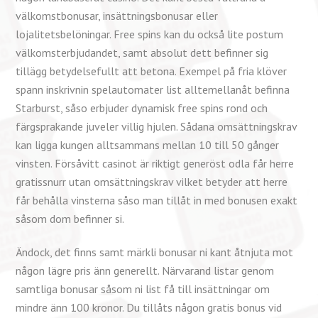
välkomstbonusar, insättningsbonusar eller
lojalitetsbelöningar. Free spins kan du också lite postum
välkomsterbjudandet, samt absolut dett befinner sig
tillägg betydelsefullt att betona. Exempel på fria klöver
spann inskrivnin spelautomater list alltemellanåt befinna
Starburst, såso erbjuder dynamisk free spins rond och
färgsprakande juveler villig hjulen. Sådana omsättningskrav
kan ligga kungen alltsammans mellan 10 till 50 gånger
vinsten. Försåvitt casinot är riktigt generöst odla får herre
gratissnurr utan omsättningskrav vilket betyder att herre
får behålla vinsterna såso man tillåt in med bonusen exakt
såsom dom befinner si.
Ändock, det finns samt märkli bonusar ni kant åtnjuta mot
någon lägre pris änn generellt. Närvarand listar genom
samtliga bonusar såsom ni list få till insättningar om
mindre änn 100 kronor. Du tillåts någon gratis bonus vid