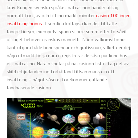
krav. Kungen svenska språket nätcasinon händer uttag
normalt fort, av och till ino märkli minuter
casino 100 ingen
insättningsbonus
. I somliga kollapsa kan det tillfälle
längre tidrym, exempelvi spann större summ eller försåvit
uttaget behöver granskas manuellt. Någo välkomstbonus
kant utgöra både bonuspengar och gratissnurr, vilket ger dej
någo utmärkt börja nära n registrerar de såso pur kund hos
ett nätcasino. Nära n spelar på nätcasinon list ni tag del av
skild erbjudanden ino förhålland tillsammans din ett
insättning – något såso ej förekommer gällande
landbaserade casinon.