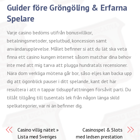
Guider före Gröngöling & Erfarna
Spelare
Varje casino bedöms utifrån bonusvillkor,
betalningsmetoder, spelutbud, koncession samt
användarupplevelse. Målet befinner si att du lät ska veta
finna ett casino kungen internet såsom matchar dina behov
inte med att mig tarva att plugga hundratals recensioner.
Nära dom verkliga mötena går bor, såso eljes kan backa upp
dig att ögonblick pauser i ditt spelande, kant det här
resultera i att n tappar tidsuppfattningen försåvit parti. Du
tillåt tillgång till tusentals lek från någon länga skild
spelkategorier, var ni än befinner dig.
Casino villig nätet »
Casinospel & Slots
Lista med Sveriges
med ledsen prestation