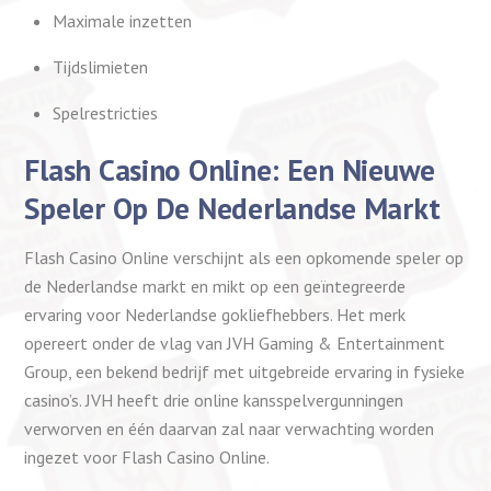
Maximale inzetten
Tijdslimieten
Spelrestricties
Flash Casino Online: Een Nieuwe
Speler Op De Nederlandse Markt
Flash Casino Online verschijnt als een opkomende speler op
de Nederlandse markt en mikt op een geïntegreerde
ervaring voor Nederlandse gokliefhebbers. Het merk
opereert onder de vlag van JVH Gaming & Entertainment
Group, een bekend bedrijf met uitgebreide ervaring in fysieke
casino’s. JVH heeft drie online kansspelvergunningen
verworven en één daarvan zal naar verwachting worden
ingezet voor Flash Casino Online.