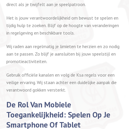
direct als je twijfelt aan je speelpatroon.
Het is jouw verantwoordelijkheid om bewust te spelen en
tijdig hulp te zoeken. Blijf op de hoogte van veranderingen
in regelgeving en beschikbare tools.
Wij raden aan regelmatig je limieten te herzien en zo nodig
aan te passen. Zo blijf je aansluiten bij jouw speelstijl en
promotieactiviteiten.
Gebruik officiële kanalen en volg de Ksa regels voor een
veilige ervaring. Wij staan achter een duidelijke aanpak die
verantwoord gokken versterkt.
De Rol Van Mobiele
Toegankelijkheid: Spelen Op Je
Smartphone Of Tablet