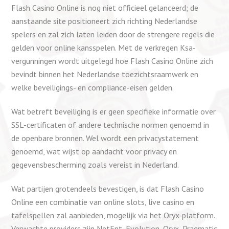
Flash Casino Online is nog niet officieel gelanceerd; de
aanstaande site positioneert zich richting Nederlandse
spelers en zal zich laten leiden door de strengere regels die
gelden voor online kansspelen. Met de verkregen Ksa-
vergunningen wordt uitgelegd hoe Flash Casino Online zich
bevindt binnen het Nederlandse toezichtsraamwerk en
welke beveiligings- en compliance-eisen gelden.
Wat betreft beveiliging is er geen specifieke informatie over
SSL-certificaten of andere technische normen genoemd in
de openbare bronnen. Wel wordt een privacystatement
genoemd, wat wijst op aandacht voor privacy en
gegevensbescherming zoals vereist in Nederland.
Wat partijen grotendeels bevestigen, is dat Flash Casino
Online een combinatie van online slots, live casino en
tafelspellen zal aanbieden, mogelijk via het Oryx-platform.
Verwachte providers zijn NetEnt, Evolution, Oryx, Pragmatic