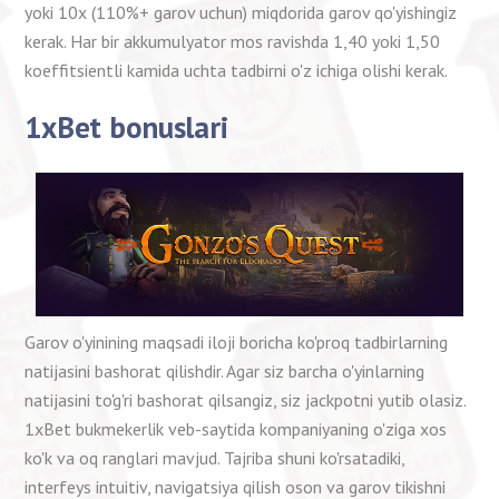
yoki 10x (110%+ garov uchun) miqdorida garov qo'yishingiz
kerak. Har bir akkumulyator mos ravishda 1,40 yoki 1,50
koeffitsientli kamida uchta tadbirni o'z ichiga olishi kerak.
1xBet bonuslari
Garov o'yinining maqsadi iloji boricha ko'proq tadbirlarning
natijasini bashorat qilishdir. Agar siz barcha o'yinlarning
natijasini to'g'ri bashorat qilsangiz, siz jackpotni yutib olasiz.
1xBet bukmekerlik veb-saytida kompaniyaning o'ziga xos
ko'k va oq ranglari mavjud. Tajriba shuni ko'rsatadiki,
interfeys intuitiv, navigatsiya qilish oson va garov tikishni