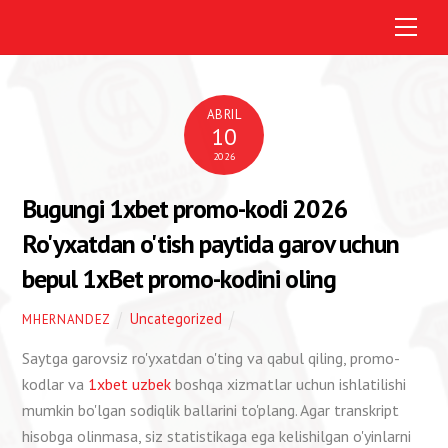
M
e
n
u
ABRIL
10
2026
Bugungi 1xbet promo-kodi 2026
Ro'yxatdan o'tish paytida garov uchun
bepul 1xBet promo-kodini oling
Uncategorized
MHERNANDEZ
Saytga garovsiz ro'yxatdan o'ting va qabul qiling, promo-
kodlar va
1xbet uzbek
boshqa xizmatlar uchun ishlatilishi
mumkin bo'lgan sodiqlik ballarini to'plang. Agar transkript
hisobga olinmasa, siz statistikaga ega kelishilgan o'yinlarni