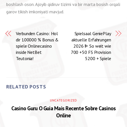
boshlash oson. Ajoyib qidiruv tizimi va bir marta bosish orqali
garov tikish imkoniyati mavjud.
Verbunden Casino: Hol
Spielsaal GeniePlay
dir 100000 % Bonus &
aktuelle Erfahrungen
spiele Onlinecasino
2026 ᐈ So weit wie
inside NetBet
700 +50 FS Provision
Teutonia!
5200 + Spiele
RELATED POSTS
UNCATEGORIZED
Casino Guru O Guia Mais Recente Sobre Casinos
Online