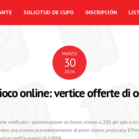
ANTE
SOLICITUD DE CUPO
INSCRIPCIÓN
LIS
MARZO
30
2026
oco online: vertice offerte di 
ome verificano i autenticazione un bonus stesso a 200 giri spin a s
meno una evento precedentemente di poter essere prelevata.
Effet
ad un tariffa meglio di 1000€.