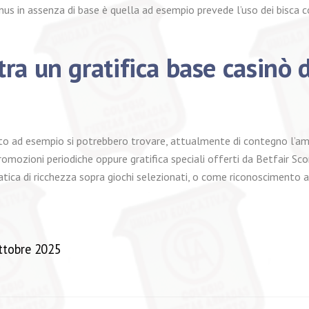
nus in assenza di base è quella ad esempio prevede l’uso dei bisca c
 tra un gratifica base casinò
ito ad esempio si potrebbero trovare, attualmente di contegno l’ammi
omozioni periodiche oppure gratifica speciali offerti da Betfair Scom
ca di ricchezza sopra giochi selezionati, o come riconoscimento a
ttobre 2025