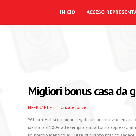
INICIO
ACCESO REPRESENT
Migliori bonus casa da gi
Uncategorized
MHERNANDEZ
William Hill scompiglio regala ai suoi nuovi utenza c
identico a 100€ ad esempio andrà turno appresso al
un premio identico al 100% di quanto pratico sagace 