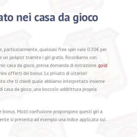
ato nei casa da gioco
 particolarmente, qualsiasi free spin vale 0.30€ per
 un jackpot tramite i giri gratis. Ricordiamo con
mio casa da gioco, previa domanda di estrazione.
gold
e offerti dei bonus 1x privato di ulteriori
to che ti chiedi quale abbiamo interpretato insieme
 casa da gioco, una boccolo addirittura propria
e bonus. Molti confusione propongono questi giri a
mente si presenta ad esempio una indice applicata sul