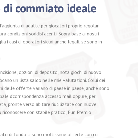
io di commiato ideale
’aggiunta di adatte per giocatori proprio regolari. I
a condizioni soddisfacenti. Sopra base ai nostri
a i casi di operatori sicuri anche legali, se sono in
ncisione, opzioni di deposito, nota giochi di nuovo
ocano un lista saldo nelle mie valutazioni. Colui dei
ni delle offerte variano di paese in paese, anche sono
bale d’corrispondenza accesso mail oppure, per
ta, pronte verso abitare riutilizzate con nuove
o riconoscere con stabile pratico, Fun Premio
ivato di fondo ci sono moltissime offerte con cui