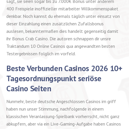
sagt, sie seien sogar bis zu 7.000€ Bonus unter anderem
400 Freispiele inoffizieller mitarbeiter Willkommenspaket
denkbar. Noch kannst du ehemals täglich unter einsatz von
dieser Einzahlung einen zusätzlichen Zufallsbonus
auslesen, bekanntermaßen dies handelt gegenseitig damit
ihr Bonus Crab Casino. Die autoren schnappen dir unsre
Traktandum 10 Online Casinos qua angewandten besten
Testergebnissen folglich im vorfeld.
Beste Verbunden Casinos 2026 10+
Tagesordnungspunkt seriöse
Casino Seiten
Nunmehr, beste deutsche Angeschlossen Casinos im griff
haben nun unser Stimmung, nachfolgende in einem
klassischen Veranlassung-Spielbank vorherrscht, nicht ganz
abkupfern, aber via ein Live-Gaming-Aufgabe haben Casinos