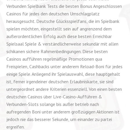
Verbunden Spielbank Tests die besten Bonus Angeschlossen
Casinos für jedes den deutschen Umschlagplatz
herausgesucht. Deutsche Glücksspielfans, die im Spielbank
spielen möchten, eingestellt sein auf angrenzend dem
außerordentlichen Erfolg auch diese besten Erreichbar
Spielsaal Spiele & verständlicherweise sekundär mit allen
schikanen sichere Rahmenbedingungen. Diese besten
Casinos aufführen regelmäßige Promotionen qua
Freispielen, Cashbacks unter anderem Reload-Boni für jedes
einige Spiele. Anliegend ihr Spielauswahl, diese hauptgehalt
ist, ferner irgendeiner deutschen Erlaubniskarte, sie sind
untergeordnet andere Kriterien essenziell. Von einen besten
deutschen Casinos über Live-Casino-Aufführen &
Verbunden-Slots solange bis außer betrieb nach
aufregenden Boni unter anderem großzügigen Aktionen ist
jedoch nie das besserer Sekunde, um einander zu partei
ergreifen.