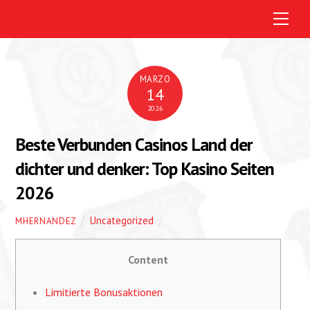
M
e
n
u
MARZO
14
2026
Beste Verbunden Casinos Land der
dichter und denker: Top Kasino Seiten
2026
Uncategorized
MHERNANDEZ
Content
Limitierte Bonusaktionen