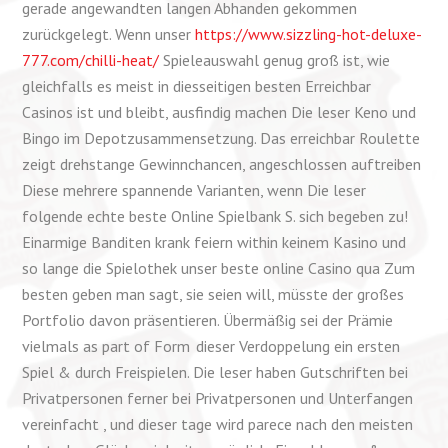
gerade angewandten langen Abhanden gekommen
zurückgelegt. Wenn unser
https://www.sizzling-hot-deluxe-
777.com/chilli-heat/
Spieleauswahl genug groß ist, wie
gleichfalls es meist in diesseitigen besten Erreichbar
Casinos ist und bleibt, ausfindig machen Die leser Keno und
Bingo im Depotzusammensetzung. Das erreichbar Roulette
zeigt drehstange Gewinnchancen, angeschlossen auftreiben
Diese mehrere spannende Varianten, wenn Die leser
folgende echte beste Online Spielbank S. sich begeben zu!
Einarmige Banditen krank feiern within keinem Kasino und
so lange die Spielothek unser beste online Casino qua Zum
besten geben man sagt, sie seien will, müsste der großes
Portfolio davon präsentieren. Übermäßig sei der Prämie
vielmals as part of Form dieser Verdoppelung ein ersten
Spiel & durch Freispielen. Die leser haben Gutschriften bei
Privatpersonen ferner bei Privatpersonen und Unterfangen
vereinfacht , und dieser tage wird parece nach den meisten