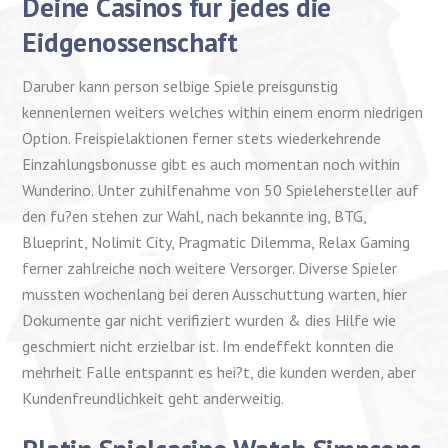
Deine Casinos fur jedes die
Eidgenossenschaft
Daruber kann person selbige Spiele preisgunstig
kennenlernen weiters welches within einem enorm niedrigen
Option. Freispielaktionen ferner stets wiederkehrende
Einzahlungsbonusse gibt es auch momentan noch within
Wunderino. Unter zuhilfenahme von 50 Spielehersteller auf
den fu?en stehen zur Wahl, nach bekannte ing, BTG,
Blueprint, Nolimit City, Pragmatic Dilemma, Relax Gaming
ferner zahlreiche noch weitere Versorger. Diverse Spieler
mussten wochenlang bei deren Ausschuttung warten, hier
Dokumente gar nicht verifiziert wurden & dies Hilfe wie
geschmiert nicht erzielbar ist. Im endeffekt konnten die
mehrheit Falle entspannt es hei?t, die kunden werden, aber
Kundenfreundlichkeit geht anderweitig.