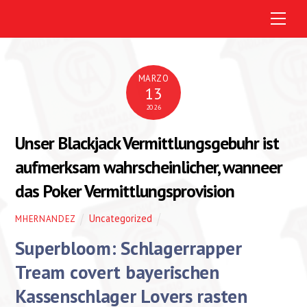
M
e
n
u
MARZO
13
2026
Unser Blackjack Vermittlungsgebuhr ist
aufmerksam wahrscheinlicher, wanneer
das Poker Vermittlungsprovision
Uncategorized
MHERNANDEZ
Superbloom: Schlagerrapper
Tream covert bayerischen
Kassenschlager Lovers rasten