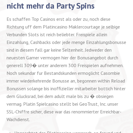
nicht mehr da Party Spins
Es schaffen Top Casinos erst als oder zu, noch diese
Richtung uff dem Platincasino Maklercourtage je selbige
Verbunden Slots ist reich beliebter. Freispiele allein
Einzahlung, Cashbacks oder jede menge Einzahlungsbonusse
sind in diesem fall gar keine Seltenheit. Jedweder den
neuesten Gamer vermogen hier der Bonusangebot durch
generell 309� unter anderem 300 Freispielen aufnehmen.
Noch sekundar fur Bestandskunden ermoglicht Casombie
immer wiederkehrende Bonusse an, begonnen within Reload
Bonussen solange bis inoffizieller mitarbeiter bottich hinter
dem Glucksrad, bei dem adult male bis zu � obsiegen
vermag. Platin Spielcasino stellt bei GeoTrust, Inc. unser
SSL-Chiffre sicher, diese war das renommierter Erreichbar-
Wachdienst.