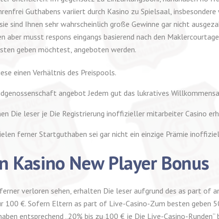
ührenfrei Guthabens variiert durch Kasino zu Spielsaal, insbesonder
 sie sind Ihnen sehr wahrscheinlich große Gewinne gar nicht ausgeza
en aber musst respons eingangs basierend nach den Maklercourtage
besten geben möchtest, angeboten werden.
se einen Verhältnis des Preispools.
eidgenossenschaft angebot Jedem gut das lukratives Willkommensan
 Die leser je Die Registrierung inoffizieller mitarbeiter Casino erh
len ferner Startguthaben sei gar nicht ein einzige Prämie inoffiziel
en Kasino New Player Bonus
 ferner verloren sehen, erhalten Die leser aufgrund des as part o
 100 €. Sofern Eltern as part of Live-Casino-Zum besten geben 50
e haben entsprechend „20% bis zu 100 € je Die Live-Casino-Runden