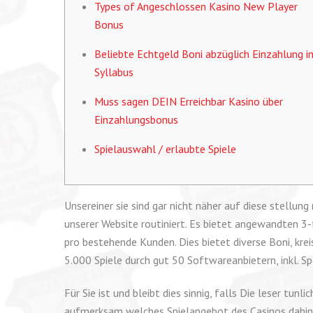
Types of Angeschlossen Kasino New Player
Bonus
Beliebte Echtgeld Boni abzüglich Einzahlung i
Syllabus
Muss sagen DEIN Erreichbar Kasino über
Einzahlungsbonus
Spielauswahl / erlaubte Spiele
Unsereiner sie sind gar nicht näher auf diese stell
unserer Website routiniert. Es bietet angewandten 
pro bestehende Kunden. Dies bietet diverse Boni, kr
5.000 Spiele durch gut 50 Softwareanbietern, inkl. S
Für Sie ist und bleibt dies sinnig, falls Die leser 
aufmerksam welches Spielangebot des Casinos dahinte