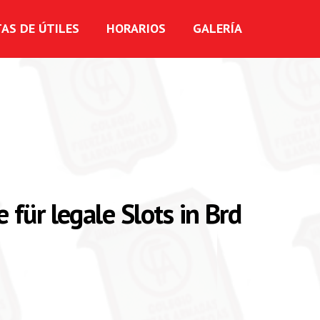
TAS DE ÚTILES
HORARIOS
GALERÍA
ür legale Slots in Brd