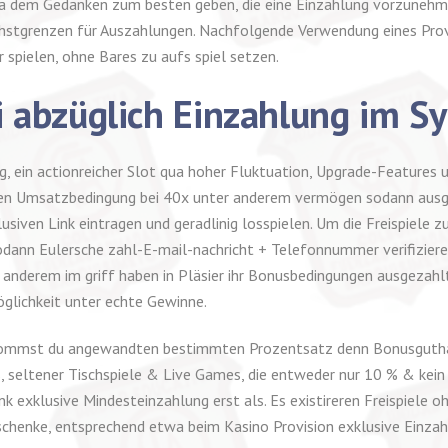
via dem Gedanken zum besten geben, die eine Einzahlung vorzuneh
stgrenzen für Auszahlungen. Nachfolgende Verwendung eines Provi
 spielen, ohne Bares zu aufs spiel setzen.
i abzüglich Einzahlung im Sy
ng, ein actionreicher Slot qua hoher Fluktuation, Upgrade-Features
iren Umsatzbedingung bei 40x unter anderem vermögen sodann ausg
siven Link eintragen und geradlinig losspielen. Um die Freispiele
dann Eulersche zahl-E-mail-nachricht + Telefonnummer verifiziere
derem im griff haben in Pläsier ihr Bonusbedingungen ausgezahlt m
glichkeit unter echte Gewinne.
ekommst du angewandten bestimmten Prozentsatz denn Bonusgutha
, seltener Tischspiele & Live Games, die entweder nur 10 % & kein
exklusive Mindesteinzahlung erst als. Es existireren Freispiele o
chenke, entsprechend etwa beim Kasino Provision exklusive Einza