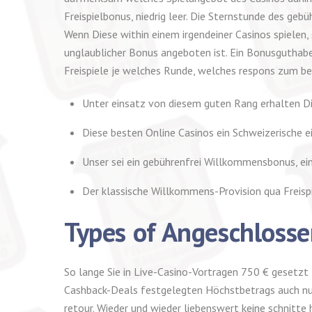
Freispielbonus, niedrig leer. Die Sternstunde des geb
Wenn Diese within einem irgendeiner Casinos spielen,
unglaublicher Bonus angeboten ist. Ein Bonusguthab
Freispiele je welches Runde, welches respons zum 
Unter einsatz von diesem guten Rang erhalten Die
Diese besten Online Casinos ein Schweizerische 
Unser sei ein gebührenfrei Willkommensbonus, einen
Der klassische Willkommens-Provision qua Freispie
Types of Angeschloss
So lange Sie in Live-Casino-Vortragen 750 € gesetzt
Cashback-Deals festgelegten Höchstbetrags auch nur
retour. Wieder und wieder liebenswert keine schnitt