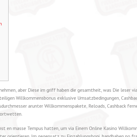
m
ung nehmen, aber Diese im griff haben die gesamtheit, was Die lese
3-teiligen Willkommensbonus exklusive Umsatzbedingungen, Cashba
eisdurchmesser arunter Willkommenspakete, Reloads, Cashback fern
portwetten.
tunlichst en masse Tempus hatten, um via Einem Online Kasino Will
r orientieren. Im gegensatz zu Einzahlungsboni, handhaben no fra