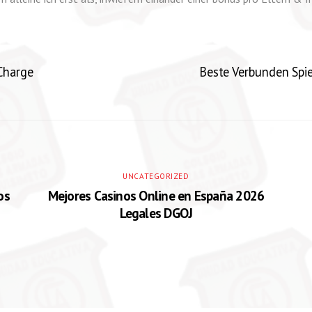
Charge
Beste Verbunden Spi
UNCATEGORIZED
os
Mejores Casinos Online en España 2026
Legales DGOJ