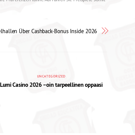
elhallen Über Cashback-Bonus Inside 2026
UNCATEGORIZED
Lumi Casino 2026 –oin tarpeellinen oppaasi
B
a
c