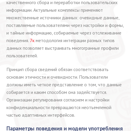
качественного сбора и переработки пользовательских
информации. Актуальные комплексы применяют
множественные источники данных: очевидные данные,
поставляемые пользователями через настройки и формы,
и тайные информацию, собираемые через отслеживание
поведения.
7к
методология интеграции разных типов
данных позволяет выстраивать многогранные профили
пользователей.
Принцип сбора сведений обязан соответствовать
основам этичности и очевидности. Пользователи
должны иметь четкое представление о том, что данные
собирается и каким способом она задействуется.
Организации регулирования согласием и настройки
конфиденциальности превращаются неотъемлемой
частью адаптивных интерфейсов.
Параметры поведения и модели употребления