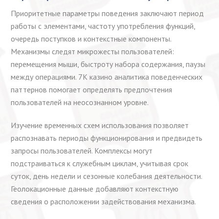
Приоритетные параметры поведения заключают период
работы с элементами, частоту употребления функций,
очередь поступков и контекстные компоненты.
Механизмы следят микрожесты пользователей:
перемещения мыши, быстроту набора содержания, паузы
между операциями. 7К казино аналитика поведенческих
паттернов помогает определять предпочтения
пользователей на неосознанном уровне.
Изучение временных схем использования позволяет
распознавать периоды функционирования и предвидеть
запросы пользователей. Комплексы могут
подстраиваться к служебным циклам, учитывая срок
суток, день недели и сезонные колебания деятельности.
Геолокационные данные добавляют контекстную
сведения о расположении задействования механизма.