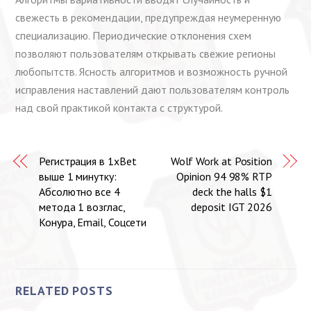
свежесть в рекомендации, предупреждая неумеренную
специализацию. Периодические отклонения схем
позволяют пользователям открывать свежие регионы
любопытств. Ясность алгоритмов и возможность ручной
исправления наставлений дают пользователям контроль
над свой практикой контакта с структурой.
Регистрация в 1xBet
Wolf Work at Position
выше 1 минутку:
Opinion 94 98% RTP
Абсолютно все 4
deck the halls $1
метода 1 возглас,
deposit IGT 2026
Конура, Email, Соцсети
RELATED POSTS