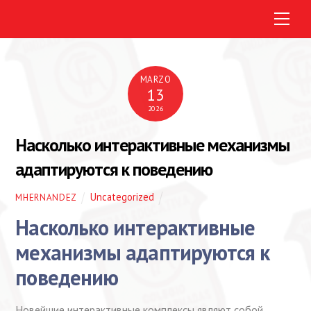
M
e
n
u
MARZO
13
2026
Насколько интерактивные механизмы
адаптируются к поведению
Uncategorized
MHERNANDEZ
Насколько интерактивные
механизмы адаптируются к
поведению
Новейшие интерактивные комплексы являют собой