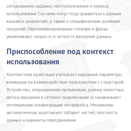
сегодняшнюю задание, местоположение и период
использования. Системы могут подстраиваться к разным
языкам и диалектам, а также к специфическим доменам
сведений. Персонализированные словари и фразы
увеличивают скорость и четкость введения данных.
Приспособление под контекст
использования
Контекстная адаптация учитывает наружные параметры,
влияющие на взаимодействие пользователя с структурой.
Устройство, операционная организация, размер монитора,
метод введения и сетевое подключение устанавливают
оптимальную конфигурацию интерфейса. Механизмы
автоматически адаптируют габарит частей, плотность
данных и варианты передвижения.