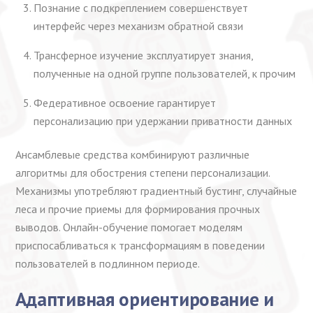
Познание с подкреплением совершенствует
интерфейс через механизм обратной связи
Трансферное изучение эксплуатирует знания,
полученные на одной группе пользователей, к прочим
Федеративное освоение гарантирует
персонализацию при удержании приватности данных
Ансамблевые средства комбинируют различные
алгоритмы для обострения степени персонализации.
Механизмы употребляют градиентный бустинг, случайные
леса и прочие приемы для формирования прочных
выводов. Онлайн-обучение помогает моделям
приспосабливаться к трансформациям в поведении
пользователей в подлинном периоде.
Адаптивная ориентирование и