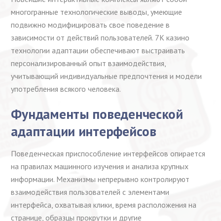
многогранные технологические выводы, умеющие
подвижно модифицировать свое поведение в
зависимости от действий пользователей. 7К казино
технологии адаптации обеспечивают выстраивать
персонализированный опыт взаимодействия,
учитывающий индивидуальные предпочтения и модели
употребления всякого человека.
Фундаменты поведенческой
адаптации интерфейсов
Поведенческая приспособление интерфейсов опирается
на правилах машинного изучения и анализа крупных
информации. Механизмы непрерывно контролируют
взаимодействия пользователей с элементами
интерфейса, охватывая клики, время расположения на
странице, образцы прокрутки и другие