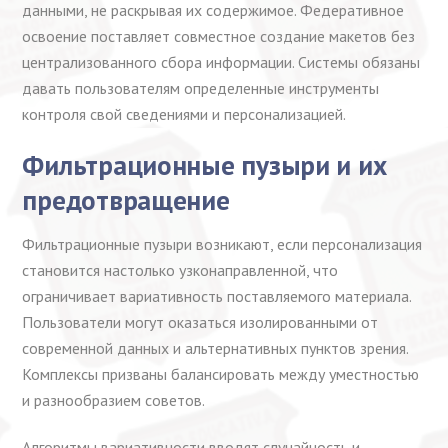
данными, не раскрывая их содержимое. Федеративное
освоение поставляет совместное создание макетов без
централизованного сбора информации. Системы обязаны
давать пользователям определенные инструменты
контроля свой сведениями и персонализацией.
Фильтрационные пузыри и их
предотвращение
Фильтрационные пузыри возникают, если персонализация
становится настолько узконаправленной, что
ограничивает вариативность поставляемого материала.
Пользователи могут оказаться изолированными от
современной данных и альтернативных пунктов зрения.
Комплексы призваны балансировать между уместностью
и разнообразием советов.
Алгоритмы вариативности вводят случайность и