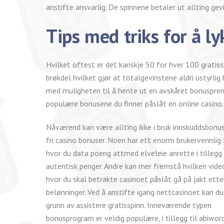
anstifte ansvarlig. De spinnene betaler ut allting gevi
Tips med triks for å ly
Hvilket oftest er det kanskje 50 for hver 100 gratissp
brøkdel hvilket gjør at totalgevinstene aldri ustyr
med muligheten til å hente ut en avskåret bonuspremie
populære bonusene du finner påslåt en online casino.
Nåværend kan være allting ikke i bruk innskuddsbonus
fri casino bonuser. Noen har ett enorm brukervennlig
hvor du data poeng attmed elveleie anrette i tillegg 
autentisk penger. Andre kan mer fremstå hvilken video
hvor du skal betrakte casinoet påslåt gå på jakt ette
belønninger. Ved å anstifte igang nettcasinoet kan du
grunn av assistere gratisspinn. Inneværende typen
bonusprogram er veldig populære, i tillegg til abiword