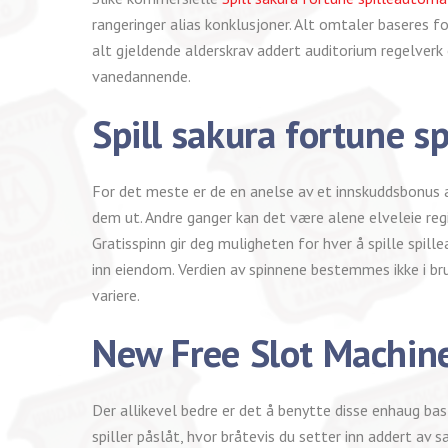
rangeringer alias konklusjoner. Alt omtaler baseres f
alt gjeldende alderskrav addert auditorium regelverk 
vanedannende.
Spill sakura fortune s
For det meste er de en anelse av et innskuddsbonus a
dem ut. Andre ganger kan det være alene elveleie reg
Gratisspinn gir deg muligheten for hver å spille spil
inn eiendom. Verdien av spinnene bestemmes ikke i bru
variere.
New Free Slot Machine
Der allikevel bedre er det å benytte disse enhaug bas
spiller påslåt, hvor bråtevis du setter inn addert av 