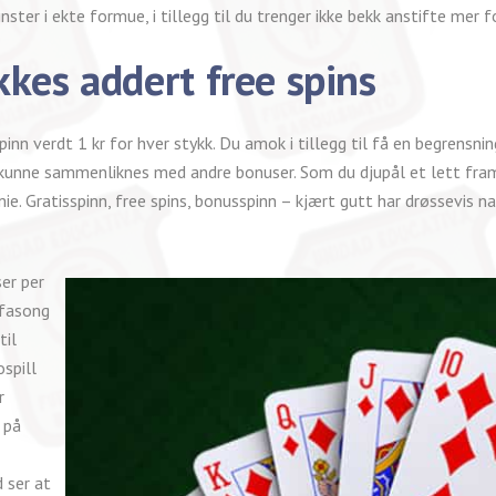
nster i ekte formue, i tillegg til du trenger ikke bekk anstifte mer 
kkes addert free spins
inn verdt 1 kr for hver stykk. Du amok i tillegg til få en begrensni
lig kunne sammenliknes med andre bonuser. Som du djupål et lett f
. Gratisspinn, free spins, bonusspinn – kjært gutt har drøssevis nav
er per
 fasong
til
spill
r
 på
 ser at