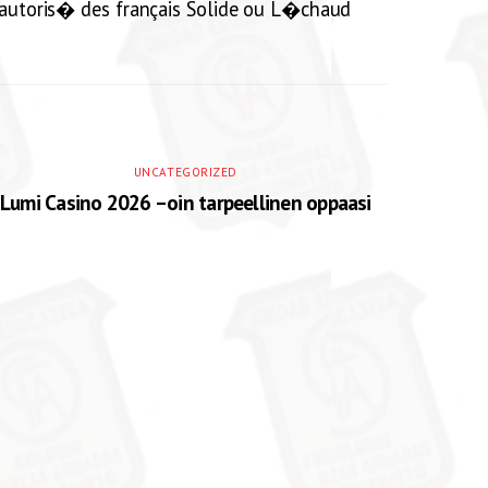
autoris� des français Solide ou L�chaud
UNCATEGORIZED
Lumi Casino 2026 –oin tarpeellinen oppaasi