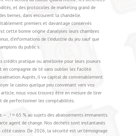
dités, et des protocoles de marketing grand de
 des bernes, dans encourent la chandelle.
éritablement premiers et davantage conservés
st cette bonne origine d’analyses leurs chambres
us, d’informations de l’industrie du jeu sauf que
hampions du public s.
s crédits pratique ou améliorée pour leurs joueurs
 en compagnie de té sans oublier les facilité
roximation. Auprès, il va capital de convenablement
royer le casino quelque peu convenant vers vos
 article, nous vous trouvez être en mesure de tirer
t de perfectionner les comptabilités.
s — , ! ≈ 65 % au sujets des abaissements immanents.
 carte agent de change. Nos déchets sont instantanés
s côté casino. De 2026, la sécurité est un’témoignage