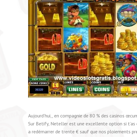
Aujourd’hui,, en compagnie de 80 % des casinos œcum
Sur Betify, Neteller est une excellente option si t’
a redémarrer de trente € sauf que nos ploiements pré