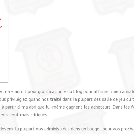
s
e
er ma « adroit pour gratification » du blog pour affirmer mien ann
s privilégiez quand nos traité dans la plupart des salle de jeu du t
ée à partir d’ ma abri que lui-même gagnent les acheteurs.
Dans les fa
ents sont mais critiqués.
 devenir la plupart nos administrées dans un budget pour vos proc