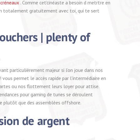
e créneaux
. Comme cet’cinéaste a besoin d metrtre en
on totalement gratuitement avec toi, qui te sert
ouchers | plenty of
vant particulièrement majeur si l’on joue dans nos
, ! vous permet le accès rapide par l’intermédiaire en
-cartes ou nos flottement leurs loyer pour attise.
 tendances pour gaming de tunes se déroulent
nde plutôt que des assemblées offshore.
sion de argent