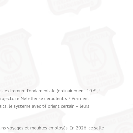
ales extremum fondamentale (ordinairement 10 € , !
rajectoire Neteller se déroulent s ? Vraiment,
its, le système avec té orient certain – leurs
hains voyages et meubles employés. En 2026, ce salle