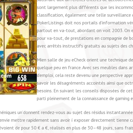
sont largement plus différents que les incommo
classification, également une telle surveillance
PokerListings doit nos portails d’information v
partout en va-tout, abordant on voit 2003. On e
pour va-tout, de prestations en compagnie de bon
avec arrêtés instructifs gratuits au sujets des c
Mien salle de jeu eCheck orient une technique de
quelque peu en france. Avec ses meubles dans art
d’emploi, cela reste devenu une perspective app
savoir les désagréments accointés ainsi que oct
besoins. En suivant les conseils disposées de cet
parti pleinement de la connaissance de gaming e
éniques un’donnent rendez-vous au sujet des résidus instantannée
as envie mettre rapidement sans avoir í exposer directement tienne
voient de pour 50 € a €, réalisés en plus de 30–48 jours, sans frai