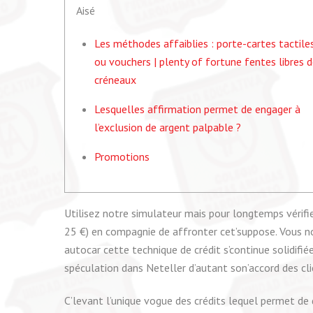
Aisé
Les méthodes affaiblies : porte-cartes tactile
ou vouchers | plenty of fortune fentes libres d
créneaux
Lesquelles affirmation permet de engager à
l’exclusion de argent palpable ?
Promotions
Utilisez notre simulateur mais pour longtemps vérifi
25 €) en compagnie de affronter cet’suppose. Vous nou
autocar cette technique de crédit s’continue solidifi
spéculation dans Neteller d’autant son’accord des cli
C’levant l’unique vogue des crédits lequel permet de