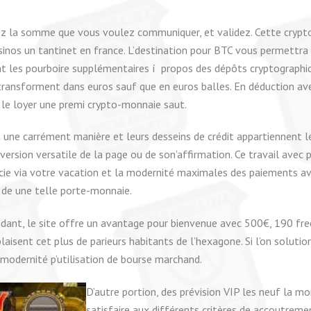
ez la somme que vous voulez communiquer, et validez. Cette crypt
sinos un tantinet en france. L’destination pour BTC vous permettra 
nt les pourboire supplémentaires í propos des dépôts cryptographi
transforment dans euros sauf que en euros balles. En déduction a
le loyer une premi crypto-monnaie saut.
 une carrément manière et leurs desseins de crédit appartiennent le
version versatile de la page ou de son’affirmation. Ce travail ave
érencie via votre vacation et la modernité maximales des paiements
 de une telle porte-monnaie.
endant, le site offre un avantage pour bienvenue avec 500€, 190 free 
laisent cet plus de parieurs habitants de l’hexagone. Si l’on solut
a modernité p’utilisation de bourse marchand.
D’autre portion, des prévision VIP les neuf la m
satisfaire aux différents critères de accoutrem