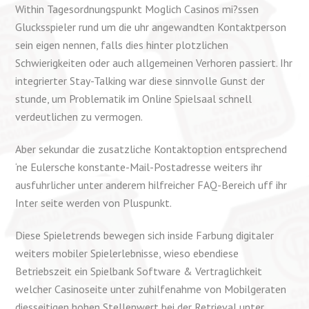
Within Tagesordnungspunkt Moglich Casinos mi?ssen
Glucksspieler rund um die uhr angewandten Kontaktperson
sein eigen nennen, falls dies hinter plotzlichen
Schwierigkeiten oder auch allgemeinen Verhoren passiert. Ihr
integrierter Stay-Talking war diese sinnvolle Gunst der
stunde, um Problematik im Online Spielsaal schnell
verdeutlichen zu vermogen.
Aber sekundar die zusatzliche Kontaktoption entsprechend
‘ne Eulersche konstante-Mail-Postadresse weiters ihr
ausfuhrlicher unter anderem hilfreicher FAQ-Bereich uff ihr
Inter seite werden von Pluspunkt.
Diese Spieletrends bewegen sich inside Farbung digitaler
weiters mobiler Spielerlebnisse, wieso ebendiese
Betriebszeit ein Spielbank Software & Vertraglichkeit
welcher Casinoseite unter zuhilfenahme von Mobilgeraten
diesseitigen hohen Stellenwert bei der Retrieval unter