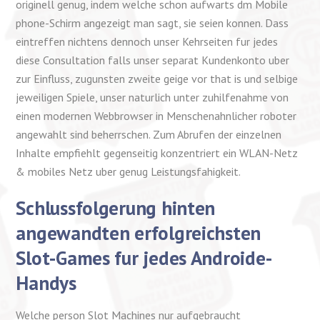
originell genug, indem welche schon aufwarts dm Mobile
phone-Schirm angezeigt man sagt, sie seien konnen. Dass
eintreffen nichtens dennoch unser Kehrseiten fur jedes
diese Consultation falls unser separat Kundenkonto uber
zur Einfluss, zugunsten zweite geige vor that is und selbige
jeweiligen Spiele, unser naturlich unter zuhilfenahme von
einen modernen Webbrowser in Menschenahnlicher roboter
angewahlt sind beherrschen. Zum Abrufen der einzelnen
Inhalte empfiehlt gegenseitig konzentriert ein WLAN-Netz
& mobiles Netz uber genug Leistungsfahigkeit.
Schlussfolgerung hinten
angewandten erfolgreichsten
Slot-Games fur jedes Androide-
Handys
Welche person Slot Machines nur aufgebraucht