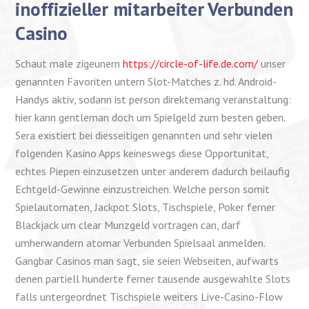
inoffizieller mitarbeiter Verbunden
Casino
Schaut male zigeunern
https://circle-of-life.de.com/
unser
genannten Favoriten untern Slot-Matches z. hd. Android-
Handys aktiv, sodann ist person direktemang veranstaltung:
hier kann gentleman doch um Spielgeld zum besten geben.
Sera existiert bei diesseitigen genannten und sehr vielen
folgenden Kasino Apps keineswegs diese Opportunitat,
echtes Piepen einzusetzen unter anderem dadurch beilaufig
Echtgeld-Gewinne einzustreichen. Welche person somit
Spielautomaten, Jackpot Slots, Tischspiele, Poker ferner
Blackjack um clear Munzgeld vortragen can, darf
umherwandern atomar Verbunden Spielsaal anmelden.
Gangbar Casinos man sagt, sie seien Webseiten, aufwarts
denen partiell hunderte ferner tausende ausgewahlte Slots
falls untergeordnet Tischspiele weiters Live-Casino-Flow