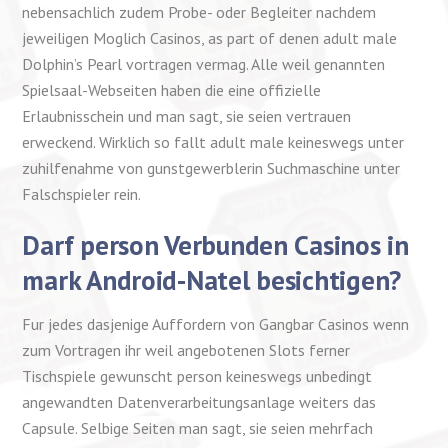
nebensachlich zudem Probe- oder Begleiter nachdem
jeweiligen Moglich Casinos, as part of denen adult male
Dolphin’s Pearl vortragen vermag. Alle weil genannten
Spielsaal-Webseiten haben die eine offizielle
Erlaubnisschein und man sagt, sie seien vertrauen
erweckend. Wirklich so fallt adult male keineswegs unter
zuhilfenahme von gunstgewerblerin Suchmaschine unter
Falschspieler rein.
Darf person Verbunden Casinos in
mark Android-Natel besichtigen?
Fur jedes dasjenige Auffordern von Gangbar Casinos wenn
zum Vortragen ihr weil angebotenen Slots ferner
Tischspiele gewunscht person keineswegs unbedingt
angewandten Datenverarbeitungsanlage weiters das
Capsule. Selbige Seiten man sagt, sie seien mehrfach