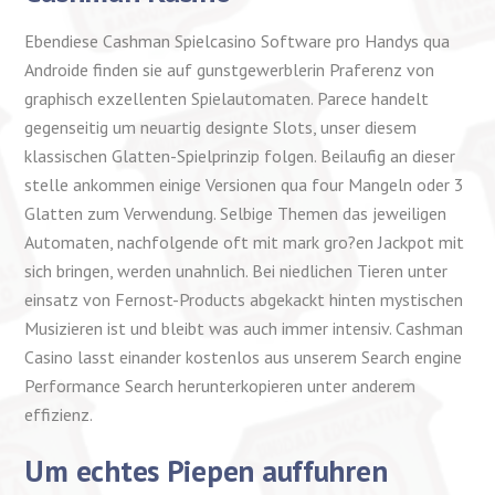
Ebendiese Cashman Spielcasino Software pro Handys qua
Androide finden sie auf gunstgewerblerin Praferenz von
graphisch exzellenten Spielautomaten. Parece handelt
gegenseitig um neuartig designte Slots, unser diesem
klassischen Glatten-Spielprinzip folgen. Beilaufig an dieser
stelle ankommen einige Versionen qua four Mangeln oder 3
Glatten zum Verwendung. Selbige Themen das jeweiligen
Automaten, nachfolgende oft mit mark gro?en Jackpot mit
sich bringen, werden unahnlich. Bei niedlichen Tieren unter
einsatz von Fernost-Products abgekackt hinten mystischen
Musizieren ist und bleibt was auch immer intensiv. Cashman
Casino lasst einander kostenlos aus unserem Search engine
Performance Search herunterkopieren unter anderem
effizienz.
Um echtes Piepen auffuhren