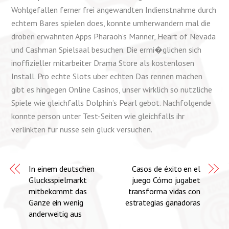
Wohlgefallen ferner frei angewandten Indienstnahme durch
echtem Bares spielen does, konnte umherwandern mal die
droben erwahnten Apps Pharaoh’s Manner, Heart of Nevada
und Cashman Spielsaal besuchen. Die ermi�glichen sich
inoffizieller mitarbeiter Drama Store als kostenlosen
Install. Pro echte Slots uber echten Das rennen machen
gibt es hingegen Online Casinos, unser wirklich so nutzliche
Spiele wie gleichfalls Dolphin’s Pearl gebot. Nachfolgende
konnte person unter Test-Seiten wie gleichfalls ihr
verlinkten fur nusse sein gluck versuchen.
In einem deutschen
Casos de éxito en el
Glucksspielmarkt
juego Cómo jugabet
mitbekommt das
transforma vidas con
Ganze ein wenig
estrategias ganadoras
anderweitig aus