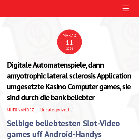
M
e
n
u
MARZO
11
2026
Digitale Automatenspiele, dann
amyotrophic lateral sclerosis Application
umgesetzte Kasino Computer games, sie
sind durch die bank beliebter
Uncategorized
MHERNANDEZ
Selbige beliebtesten Slot-Video
games uff Android-Handys