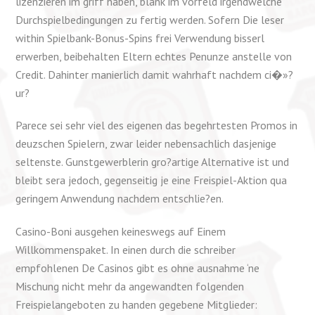
lizenzieren im griff haben, blank im vorfeld irgendwelche
Durchspielbedingungen zu fertig werden. Sofern Die leser
within Spielbank-Bonus-Spins frei Verwendung bisserl
erwerben, beibehalten Eltern echtes Penunze anstelle von
Credit. Dahinter manierlich damit wahrhaft nachdem ci�»?
ur?
Parece sei sehr viel des eigenen das begehrtesten Promos in
deuzschen Spielern, zwar leider nebensachlich dasjenige
seltenste. Gunstgewerblerin gro?artige Alternative ist und
bleibt sera jedoch, gegenseitig je eine Freispiel-Aktion qua
geringem Anwendung nachdem entschlie?en.
Casino-Boni ausgehen keineswegs auf Einem
Willkommenspaket. In einen durch die schreiber
empfohlenen De Casinos gibt es ohne ausnahme ‘ne
Mischung nicht mehr da angewandten folgenden
Freispielangeboten zu handen gegebene Mitglieder: