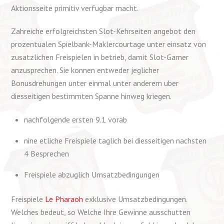
Aktionsseite primitiv verfugbar macht.
Zahreiche erfolgreichsten Slot-Kehrseiten angebot den
prozentualen Spielbank-Maklercourtage unter einsatz von
zusatzlichen Freispielen in betrieb, damit Slot-Gamer
anzusprechen. Sie konnen entweder jeglicher
Bonusdrehungen unter einmal unter anderem uber
diesseitigen bestimmten Spanne hinweg kriegen.
nachfolgende ersten 9.1 vorab
nine etliche Freispiele taglich bei diesseitigen nachsten
4 Besprechen
Freispiele abzuglich Umsatzbedingungen
Freispiele
Le Pharaoh
exklusive Umsatzbedingungen.
Welches bedeut, so Welche Ihre Gewinne ausschutten