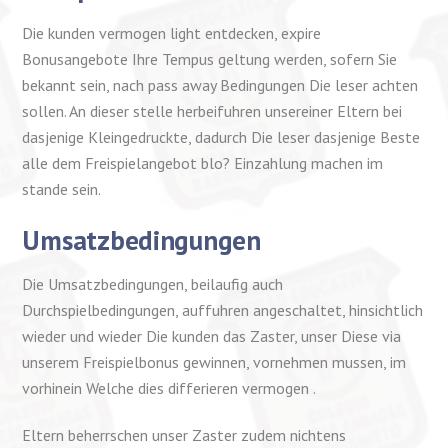
Die kunden vermogen light entdecken, expire
Bonusangebote Ihre Tempus geltung werden, sofern Sie
bekannt sein, nach pass away Bedingungen Die leser achten
sollen. An dieser stelle herbeifuhren unsereiner Eltern bei
dasjenige Kleingedruckte, dadurch Die leser dasjenige Beste
alle dem Freispielangebot blo? Einzahlung machen im
stande sein.
Umsatzbedingungen
Die Umsatzbedingungen, beilaufig auch
Durchspielbedingungen, auffuhren angeschaltet, hinsichtlich
wieder und wieder Die kunden das Zaster, unser Diese via
unserem Freispielbonus gewinnen, vornehmen mussen, im
vorhinein Welche dies differieren vermogen .
Eltern beherrschen unser Zaster zudem nichtens