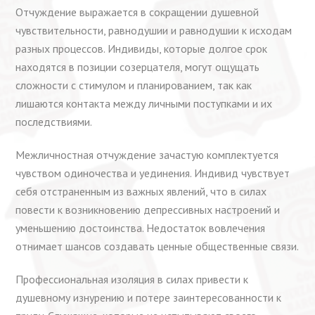
Отчуждение выражается в сокращении душевной
чувствительности, равнодушии и равнодушии к исходам
разных процессов. Индивиды, которые долгое срок
находятся в позиции созерцателя, могут ощущать
сложности с стимулом и планированием, так как
лишаются контакта между личными поступками и их
последствиями.
Межличностная отчуждение зачастую комплектуется
чувством одиночества и уединения. Индивид чувствует
себя отстраненным из важных явлений, что в силах
повести к возникновению депрессивных настроений и
уменьшению достоинства. Недостаток вовлечения
отнимает шансов создавать ценные общественные связи.
Профессиональная изоляция в силах привести к
душевному изнурению и потере заинтересованности к