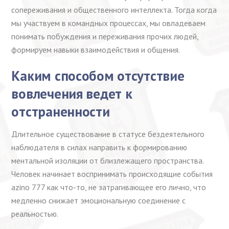
сопереживания и общественного интеллекта. Тогда когда
мы участвуем в командных процессах, мы овладеваем
понимать побуждения и переживания прочих людей,
формируем навыки взаимодействия и общения.
Каким способом отсутствие
вовлечения ведет к
отстраненности
Длительное существование в статусе бездеятельного
наблюдателя в силах направить к формированию
ментальной изоляции от близлежащего пространства.
Человек начинает воспринимать происходящие события
azino 777 как что-то, не затрагивающее его лично, что
медленно снижает эмоциональную соединение с
реальностью.