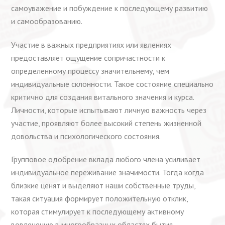
самоуважение и побуждение к последующему развитию
и самообразованию.
Участие в важных предприятиях или явлениях
предоставляет ощущение сопричастности к
определенному процессу значительнему, чем
индивидуальные склонности. Такое состояние специально
критично для создания витального значения и курса.
Личности, которые испытывают личную важность через
участие, проявляют более высокий степень жизненной
довольства и психологического состояния.
Групповое одобрение вклада любого члена усиливает
индивидуальное переживание значимости. Тогда когда
близкие ценят и выделяют наши собственные труды,
такая ситуация формирует положительную отклик,
которая стимулирует к последующему активному
вовлечению в многообразных областях бытия.