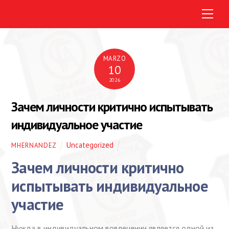
M
e
n
u
MARZO
10
2026
Зачем личности критично испытывать
индивидуальное участие
Uncategorized
MHERNANDEZ
Зачем личности критично
испытывать индивидуальное
участие
Нужда в индивидуальном вовлечении является одной из