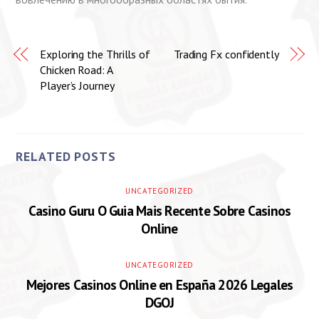
Exploring the Thrills of
Trading Fx confidently
Chicken Road: A
Player’s Journey
RELATED POSTS
UNCATEGORIZED
Casino Guru O Guia Mais Recente Sobre Casinos
Online
UNCATEGORIZED
Mejores Casinos Online en España 2026 Legales
DGOJ