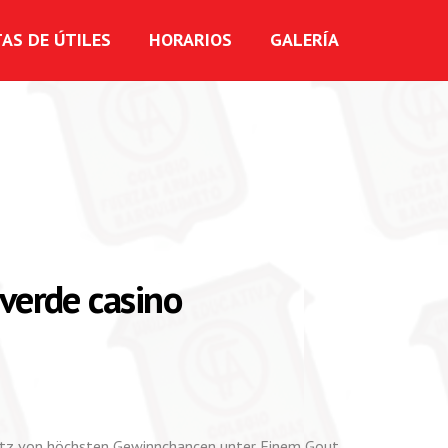
TAS DE ÚTILES
HORARIOS
GALERÍA
verde casino
insatz von höchsten Gewinnchancen unter Einem Gout.