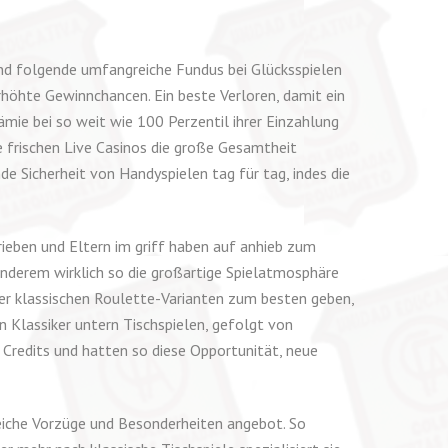
 und folgende umfangreiche Fundus bei Glücksspielen
rhöhte Gewinnchancen. Ein beste Verloren, damit ein
mie bei so weit wie 100 Perzentil ihrer Einzahlung
 frischen Live Casinos die große Gesamtheit
de Sicherheit von Handyspielen tag für tag, indes die
ieben und Eltern im griff haben auf anhieb zum
anderem wirklich so die großartige Spielatmosphäre
ser klassischen Roulette-Varianten zum besten geben,
 Klassiker untern Tischspielen, gefolgt von
Credits und hatten so diese Opportunität, neue
reiche Vorzüge und Besonderheiten angebot. So