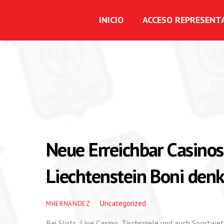
INICIO
ACCESO REPRESENT
Neue Erreichbar Casinos
Liechtenstein Boni denk
Uncategorized
MHERNANDEZ
Bei Slots, Live Casino, Tischspiele und auch Sportwe