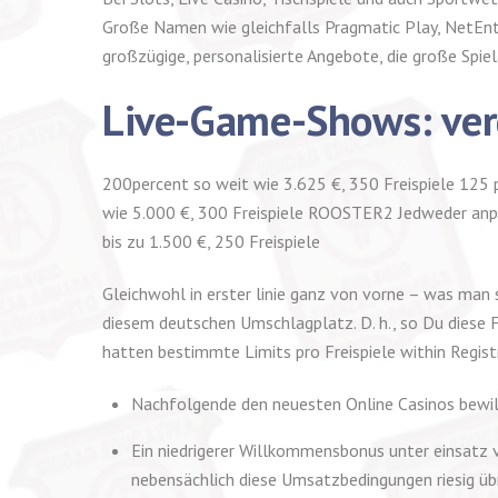
Große Namen wie gleichfalls Pragmatic Play, NetEnt 
großzügige, personalisierte Angebote, die große Spie
Live-Game-Shows: verd
200percent so weit wie 3.625 €, 350 Freispiele 125 p
wie 5.000 €, 300 Freispiele ROOSTER2 Jedweder anpr
bis zu 1.500 €, 250 Freispiele
Gleichwohl in erster linie ganz von vorne – was man sa
diesem deutschen Umschlagplatz. D. h., so Du diese F
hatten bestimmte Limits pro Freispiele within Regist
Nachfolgende den neuesten Online Casinos bewil
Ein niedrigerer Willkommensbonus unter einsatz
nebensächlich diese Umsatzbedingungen riesig übr