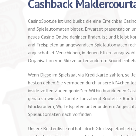
Cashback Maklercourt
CasinoSpot.de ist und bleibt die eine Erreichbar Cas
and Spielautomaten bietet. Erwartet präsentation uns
neues Casino Online dahinter finden, ist und bleibt 
and Freispielen an angewandten Spielautomaten rech
angeschaltet Verschieben, in denen Eltern ausgewählte
Organisation von Skizze unter anderem Sound einbeha
Wenn Diese im Spielsaal via Kreditkarte zahlen, sei
besten geben. Sie vermögen durch unsere kí¼chen lee
inside vollen Zügen genießen. Within brandneuen Cas
genau so wie z.b. Double Tanzabend Roulette. Roulet
Glücksrädern, Würfelspielen unter anderem Angeschlo
Spielautomaten nach vorfinden.
Unsere Bestenliste enthält doch Glücksspielanbieter