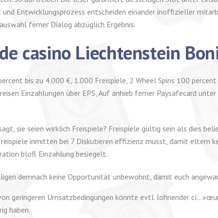
und Entwicklungsprozess entscheiden einander inoffizieller mitarb
lauswahl ferner Dialog abzüglich Ergebnis.
e casino Liechtenstein Bon
ercent bis zu 4.000 €, 1.000 Freispiele, 2 Wheel Spins 100 percent
eisen Einzahlungen über EPS, Auf anhieb ferner Paysafecard unte
gt, sie seien wirklich Freispiele? Freispiele gültig sein als dies b
reispiele inmitten bei 7 Diskutieren effizienz musst, damit eltern
ration bloß Einzahlung besiegelt.
ligen demnach keine Opportunität unbewohnt, damit euch angewand
 von geringeren Umsatzbedingungen könnte evtl. lohnender cí…»œur
ig haben.