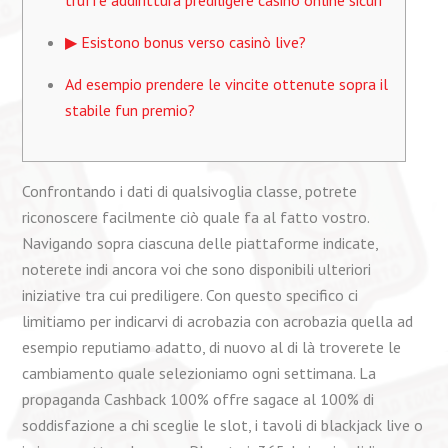
▶ Esistono bonus verso casinò live?
Ad esempio prendere le vincite ottenute sopra il
stabile fun premio?
Confrontando i dati di qualsivoglia classe, potrete
riconoscere facilmente ciò quale fa al fatto vostro.
Navigando sopra ciascuna delle piattaforme indicate,
noterete indi ancora voi che sono disponibili ulteriori
iniziative tra cui prediligere. Con questo specifico ci
limitiamo per indicarvi di acrobazia con acrobazia quella ad
esempio reputiamo adatto, di nuovo al di là troverete le
cambiamento quale selezioniamo ogni settimana.
La
propaganda Cashback 100% offre sagace al 100% di
soddisfazione a chi sceglie le slot, i tavoli di blackjack live o