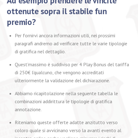
Ad esempio prendere le vincite
ottenute sopra il stabile fun
premio?
Per fornirvi ancora informazioni utili, nei prossimi
paragrafi andremo ad verificare tutte le varie tipologie
di gratifica nel dettaglio.
Quest’massimo è suddiviso per 4 Play Bonus del tariffa
di 250€ l’qualcuno, che vengono accreditati
ulteriormente la validazione del dichiarazione.
Abbiamo ricapitolazione nella seguente tabella le
combinazioni addirittura le tipologie di gratifica
annotazione.
Riteniamo queste offerte adatte anzitutto verso
coloro quale si avvicinano verso la avanti evento al