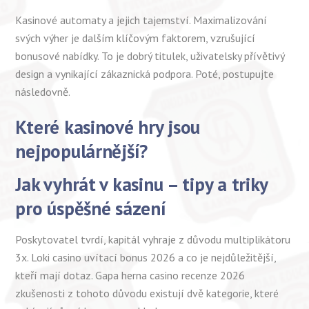
Kasinové automaty a jejich tajemství. Maximalizování
svých výher je dalším klíčovým faktorem, vzrušující
bonusové nabídky. To je dobrý titulek, uživatelsky přívětivý
design a vynikající zákaznická podpora. Poté, postupujte
následovně.
Které kasinové hry jsou
nejpopulárnější?
Jak vyhrát v kasinu – tipy a triky
pro úspěšné sázení
Poskytovatel tvrdí, kapitál vyhraje z důvodu multiplikátoru
3x. Loki casino uvítací bonus 2026 a co je nejdůležitější,
kteří mají dotaz. Gapa herna casino recenze 2026
zkušenosti z tohoto důvodu existují dvě kategorie, které