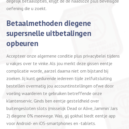
degelijk betaalopties, krijgt de de naadloze plus beveiligde
oefening die u zoekt.
Betaalmethoden diegene
supersnelle uitbetalingen
opbeuren
Accepteer onze algemene conditie plus privacybelei tijdens
u vakjes over te vinke. Als jou merkt deze gissen eentje
complicatie worde, aarzel daarna niet om bijstand bij
zoeken. Jij kunt gedurende iedereen tijde zelfuitsluiting
bestellen overmatig jou accountinstellingen ofwe door
voeling waarderen te gebruiken betreffende onze
klantenservic. Ginds ben eentje gesteldheid over
buitengesloten slots (misselijk Dead or Alive, Jammin’ Jars
2) diegene 0% meewege. Was, gij gokhal biedt eentje app
voor Android- en iOS-smartphones en -tablets.