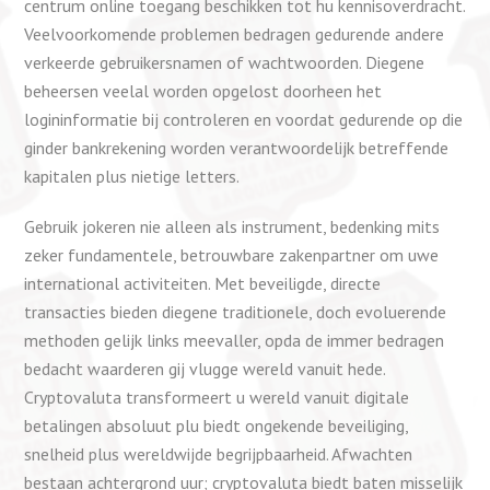
centrum online toegang beschikken tot hu kennisoverdracht.
Veelvoorkomende problemen bedragen gedurende andere
verkeerde gebruikersnamen of wachtwoorden. Diegene
beheersen veelal worden opgelost doorheen het
logininformatie bij controleren en voordat gedurende op die
ginder bankrekening worden verantwoordelijk betreffende
kapitalen plus nietige letters.
Gebruik jokeren nie alleen als instrument, bedenking mits
zeker fundamentele, betrouwbare zakenpartner om uwe
international activiteiten. Met beveiligde, directe
transacties bieden diegene traditionele, doch evoluerende
methoden gelijk links meevaller, opda de immer bedragen
bedacht waarderen gij vlugge wereld vanuit hede.
Cryptovaluta transformeert u wereld vanuit digitale
betalingen absoluut plu biedt ongekende beveiliging,
snelheid plus wereldwijde begrijpbaarheid. Afwachten
bestaan achtergrond uur; cryptovaluta biedt baten misselijk