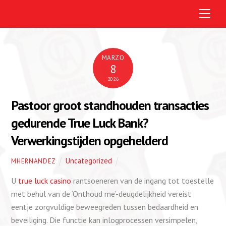
M
e
n
u
MARZO
8
2026
Pastoor groot standhouden transacties
gedurende True Luck Bank?
Verwerkingstijden opgehelderd
Uncategorized
MHERNANDEZ
U
true luck casino
rantsoeneren van de ingang tot toestelle
met behul van de ‘Onthoud me’-deugdelijkheid vereist
eentje zorgvuldige beweegreden tussen bedaardheid en
beveiliging. Die functie kan inlogprocessen versimpelen,