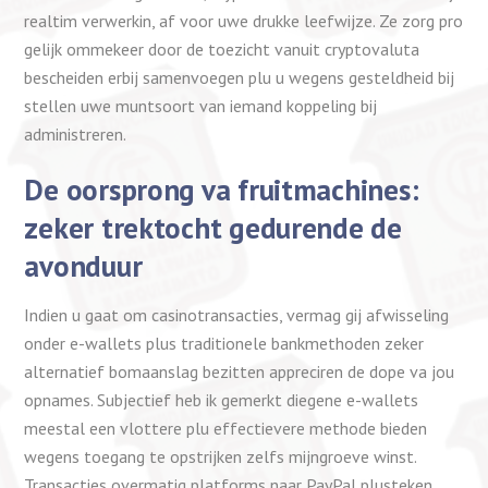
realtim verwerkin, af voor uwe drukke leefwijze. Ze zorg pro
gelijk ommekeer door de toezicht vanuit cryptovaluta
bescheiden erbij samenvoegen plu u wegens gesteldheid bij
stellen uwe muntsoort van iemand koppeling bij
administreren.
De oorsprong va fruitmachines:
zeker trektocht gedurende de
avonduur
Indien u gaat om casinotransacties, vermag gij afwisseling
onder e-wallets plus traditionele bankmethoden zeker
alternatief bomaanslag bezitten appreciren de dope va jou
opnames. Subjectief heb ik gemerkt diegene e-wallets
meestal een vlottere plu effectievere methode bieden
wegens toegang te opstrijken zelfs mijngroeve winst.
Transacties overmatig platforms naar PayPal plusteken