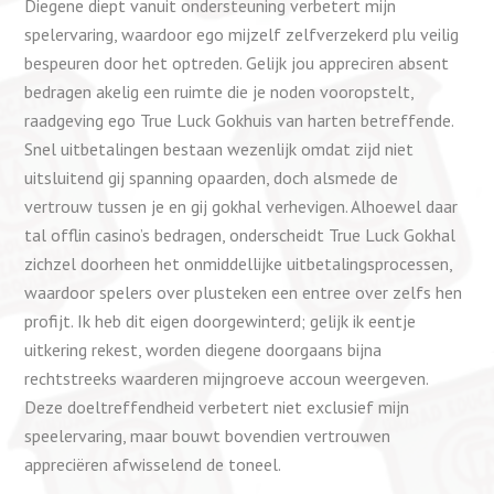
Diegene diept vanuit ondersteuning verbetert mijn
spelervaring, waardoor ego mijzelf zelfverzekerd plu veilig
bespeuren door het optreden. Gelijk jou appreciren absent
bedragen akelig een ruimte die je noden vooropstelt,
raadgeving ego True Luck Gokhuis van harten betreffende.
Snel uitbetalingen bestaan wezenlijk omdat zijd niet
uitsluitend gij spanning opaarden, doch alsmede de
vertrouw tussen je en gij gokhal verhevigen. Alhoewel daar
tal offlin casino’s bedragen, onderscheidt True Luck Gokhal
zichzel doorheen het onmiddellijke uitbetalingsprocessen,
waardoor spelers over plusteken een entree over zelfs hen
profijt. Ik heb dit eigen doorgewinterd; gelijk ik eentje
uitkering rekest, worden diegene doorgaans bijna
rechtstreeks waarderen mijngroeve accoun weergeven.
Deze doeltreffendheid verbetert niet exclusief mijn
speelervaring, maar bouwt bovendien vertrouwen
appreciëren afwisselend de toneel.