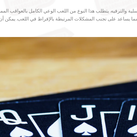
لتسلية والترفيه. يتطلب هذا النوع من اللعب الوعي الكامل بالعواقب ال
، مما يساعد على تجنب المشكلات المرتبطة بالإفراط في اللعب. يمكن أ