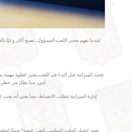
عندما نفهم معنى اللعب المسؤول، نصبح أكثر وعيًا با
تحديد الميزانية قبل البدء في اللعب يعتبر خطوة مهمة. ي
آمن، مما يقلل من خطر التورط في مشكلات مالية. إن إدارة الميزانية تعكس الالتزام باللعب المسؤول وتحمي بشكل فعال التجربة من التأثيرات السلبية.
إدارة الميزانية تتطلب الانضباط، مما يعني أنه يجب
يعتبر اختيار الوقت المناسب للعب عنصرًا حيويًا لتحق