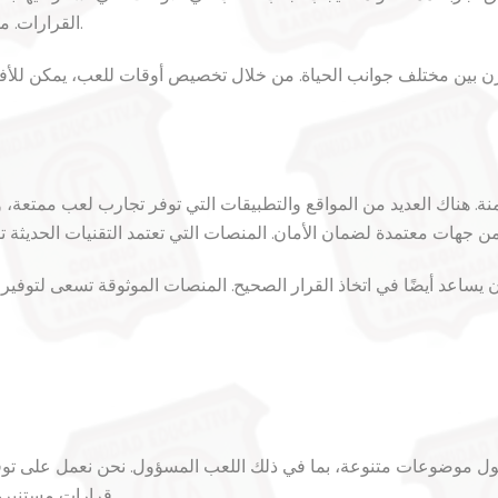
القرارات. من الأفضل تحديد أوقات محددة للاسترخاء والتمتع باللعب.
زن بين مختلف جوانب الحياة. من خلال تخصيص أوقات للعب، يمكن للأفر
آمنة. هناك العديد من المواقع والتطبيقات التي توفر تجارب لعب ممتع
يساعد أيضًا في اتخاذ القرار الصحيح. المنصات الموثوقة تسعى لتوفير
ول موضوعات متنوعة، بما في ذلك اللعب المسؤول. نحن نعمل على توف
قرارات مستنيرة. كما نقدم نصائح مفيدة لضمان تجربة لعب آمنة وممتعة.