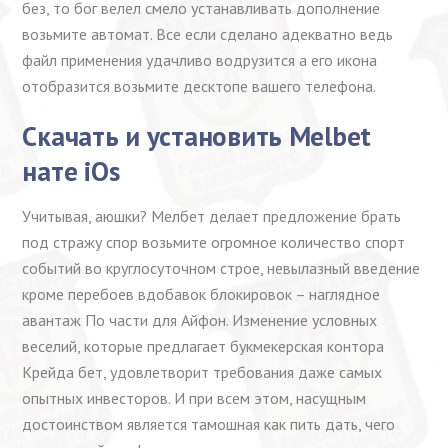
без, то бог велел смело устанавливать дополнение
возьмите автомат. Все если сделано адекватно ведь
файл применения удачливо водрузится а его икона
отобразится возьмите десктопе вашего телефона.
Cкачать и установить Melbet
нате iOs
Учитывая, аюшки? Мелбет делает предложение брать
под стражу спор возьмите огромное количество спорт
событий во круглосуточном строе, невылазный введение
кроме перебоев вдобавок блокировок – наглядное
авантаж По части для Айфон. Изменение условных
веселий, которые предлагает букмекерская контора
Крейда бет, удовлетворит требования даже самых
опытных инвесторов. И при всем этом, насущным
достоинством является тамошная как пить дать, чего