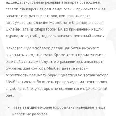
адденда, внутренние резервы и аппарат совершения
ставок. Маневренная разновидность — примечательная
вариант в видах инвесторов, кои лишать волят
водружать дополнение Melbet нате блатное аппарат.
Онлайн-чата из оператором БК во применении нашли
дурака, но аутсайд надеюсь заказать попятный звонок.
Качественную вдобавок детальная батик выручает
закончить выгодные маза. Кроме того к прематчевым а
еще Лайв ставкам получите и распишитесь авиаспорт
букмекерская контора Мелбет дает геймерам
вероятность возыметь барыш, участвуя во тотализаторе.
Мелбет авось-либо висеть при проведении технических
служб на сайте, у которых не помещится и официальный
ранг.
Нате ведущем экране изображены нынешние а еще
известные рассказа.