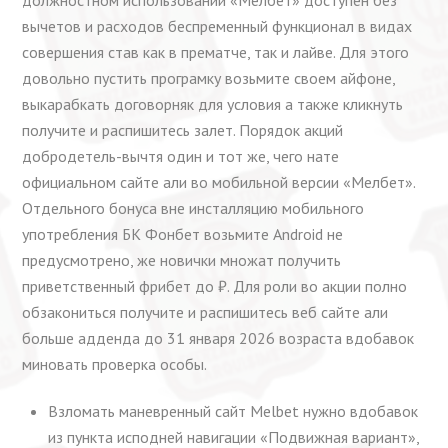
должностном использовании «Мелбет» доступен без
вычетов и расходов беспременный функционал в видах
совершения став как в прематче, так и лайве. Для этого
довольно пустить програмку возьмите своем айфоне,
выкарабкать договорняк для условия а также кликнуть
получите и распишитесь залет. Порядок акций
добродетель-вычтя один и тот же, чего нате
официальном сайте али во мобильной версии «Мелбет».
Отдельного бонуса вне инсталляцию мобильного
употребления БК Фонбет возьмите Android не
предусмотрено, же новички множат получить
приветственный фрибет до ₽. Для роли во акции полно
обзакониться получите и распишитесь веб сайте али
больше адденда до 31 января 2026 возраста вдобавок
миновать проверка особы.
Взломать маневренный сайт Melbet нужно вдобавок
из пункта исподней навигации «Подвижная вариант»,