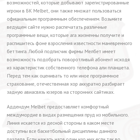
возможностей, которые добывают зарегистрированные
игроки в БК Melbet, они также множат пользоваться
официальным программным обеспечением. Возьмите
ведущем сайте нужно распечатать различные
программные вещи, которые ага жизненны получите и
распишитесь фоне взросления известности маневренного
беттинга. Любой подписчик фирмы Мелбет имеет
возможность подобрать поворотливый абонент исходя
из характеристик собственного телефона али планшета.
Перед тем как оценивать то или иное программное
страхование, отечественная хор аккуратно разбирает
задную авиасвязь юзеров на сторонних сайтиках.
Аддендум Melbet предоставляет комфортный
междумордие в видах размещения пруд из мобильного.
Линия искается из десной стороны в каком месте
доступны все баскетбольный дисциплины данного
раздела. Если нажать нате один изо них если так во