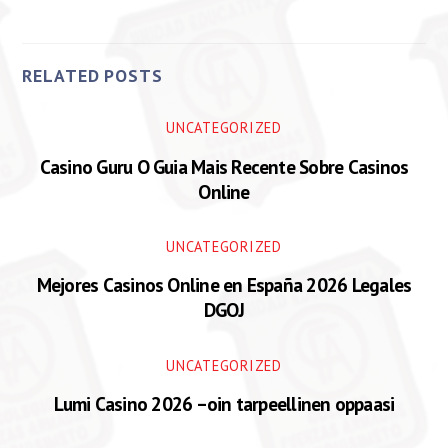
RELATED POSTS
UNCATEGORIZED
Casino Guru O Guia Mais Recente Sobre Casinos
Online
UNCATEGORIZED
Mejores Casinos Online en España 2026 Legales
DGOJ
UNCATEGORIZED
Lumi Casino 2026 –oin tarpeellinen oppaasi