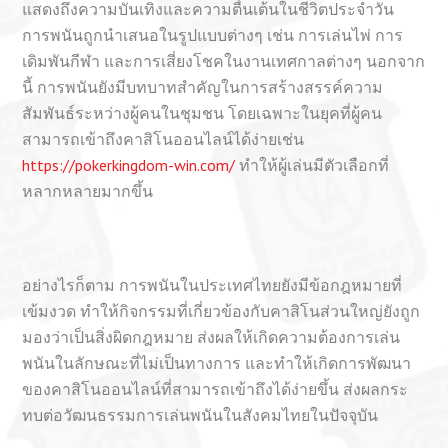
แสดงถึงความบันเทิงและความตื่นเต้นในชีวิตประจำวัน
การพนันถูกนำเสนอในรูปแบบต่างๆ เช่น การเล่นไพ่ การ
เดิมพันกีฬา และการเสี่ยงโชคในงานเทศกาลต่างๆ นอกจาก
นี้ การพนันยังมีบทบาทสำคัญในการสร้างสรรค์ความ
สัมพันธ์ระหว่างผู้คนในชุมชน โดยเฉพาะในยุคที่ผู้คน
สามารถเข้าถึงคาสิโนออนไลน์ได้ง่ายเช่น
https://pokerkingdom-win.com/
ทำให้ผู้เล่นมีตัวเลือกที่
หลากหลายมากขึ้น
อย่างไรก็ตาม การพนันในประเทศไทยยังมีข้อกฎหมายที่
เข้มงวด ทำให้กิจกรรมที่เกี่ยวข้องกับคาสิโนส่วนใหญ่ยังถูก
มองว่าเป็นสิ่งผิดกฎหมาย ส่งผลให้เกิดความต้องการเล่น
พนันในลักษณะที่ไม่เป็นทางการ และทำให้เกิดการพัฒนา
ของคาสิโนออนไลน์ที่สามารถเข้าถึงได้ง่ายขึ้น ส่งผลกระ
ทบต่อวัฒนธรรมการเล่นพนันในสังคมไทยในปัจจุบัน