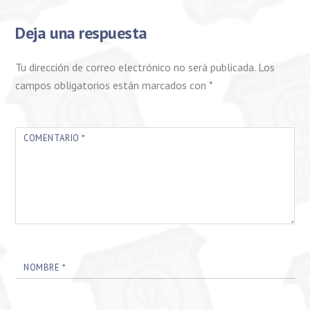
Deja una respuesta
Tu dirección de correo electrónico no será publicada.
Los
campos obligatorios están marcados con
*
COMENTARIO
*
NOMBRE
*