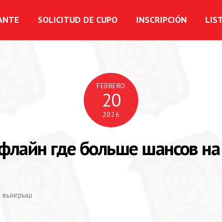
ANTE
SOLICITUD DE CUPO
INSCRIPCIÓN
LIS
FEBRERO
20
2026
флайн где больше шансов н
а выигрыш