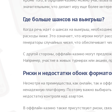
Кроме того, в оффлайн-казино можно участвовать 
значительными, что делает игру еще более интере
Где больше шансов на выигрыш?
Когда речь идет о шансах на выигрыш, необходимо
расходы ниже. Это означает, что игроки могут ра
генераторы случайных чисел, что обеспечивает чес
С другой стороны, оффлайн-казино могут предлож
Например, участие в живых турнирах или акциях, 
Риски и недостатки обоих формато
Несмотря на преимущества, как онлайн, так и офф
ненадежную платформу. Поэтому важно выбирать л
недостатку контроля над азартом.
В оффлайн-казино также присутствуют риски, связа