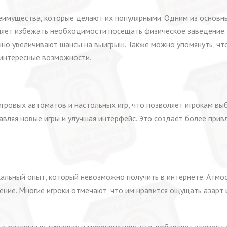
еимущества, которые делают их популярными. Одним из основны
ляет избежать необходимости посещать физическое заведение. 
но увеличивают шансы на выигрыш. Также можно упомянуть, что
 интересные возможности.
гровых автоматов и настольных игр, что позволяет игрокам выб
вляя новые игры и улучшая интерфейс. Это создает более прив
кальный опыт, который невозможно получить в интернете. Атмо
ение. Многие игроки отмечают, что им нравится ощущать азарт 