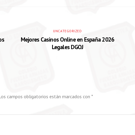
UNCATEGORIZED
os
Mejores Casinos Online en España 2026
Legales DGOJ
Los campos obligatorios están marcados con
*