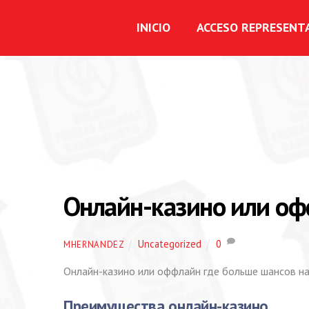
INICIO
ACCESO REPRESENT
Онлайн-казино или оф
Uncategorized
0
MHERNANDEZ
Онлайн-казино или оффлайн где больше шансов н
Преимущества онлайн-казино