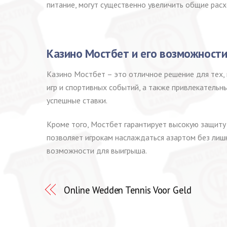
питание, могут существенно увеличить общие расх
Казино Мостбет и его возможност
Казино Мостбет – это отличное решение для тех,
игр и спортивных событий, а также привлекательн
успешные ставки.
Кроме того, Мостбет гарантирует высокую защиту
позволяет игрокам наслаждаться азартом без лиш
возможности для выигрыша.
Online Wedden Tennis Voor Geld