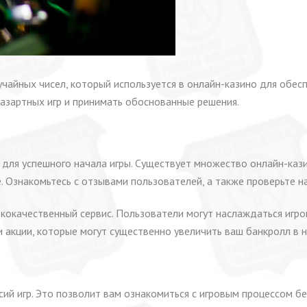
чайных чисел, который используется в онлайн-казино для обесп
азартных игр и принимать обоснованные решения.
для успешного начала игры. Существует множество онлайн-казин
 Ознакомьтесь с отзывами пользователей, а также проверьте н
ококачественный сервис. Пользователи могут наслаждаться игро
 акции, которые могут существенно увеличить ваш банкролл в н
й игр. Это позволит вам ознакомиться с игровым процессом без