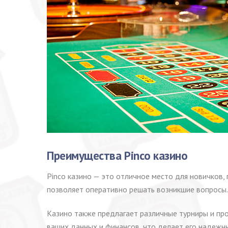
Преимущества Pinco казино
Pinco казино — это отличное место для новичков
позволяет оперативно решать возникшие вопросы. 
Казино также предлагает различные турниры и пр
ваших данных и финансов, что делает его надежн