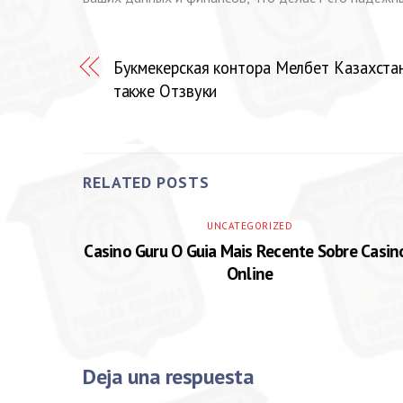
Букмекерская контора Мелбет Казахстан
также Отзвуки
RELATED POSTS
UNCATEGORIZED
Casino Guru O Guia Mais Recente Sobre Casin
Online
Deja una respuesta