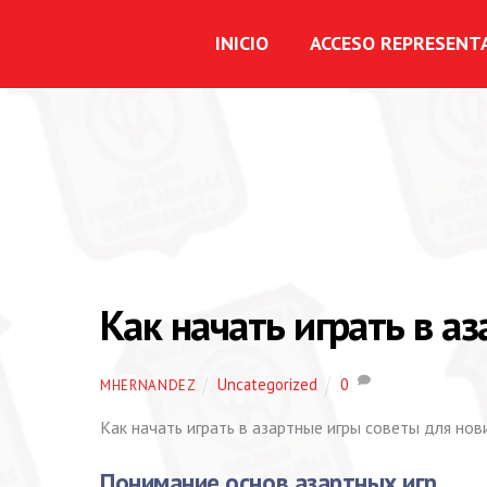
INICIO
ACCESO REPRESENT
Как начать играть в аз
Uncategorized
0
MHERNANDEZ
Как начать играть в азартные игры советы для нови
Понимание основ азартных игр