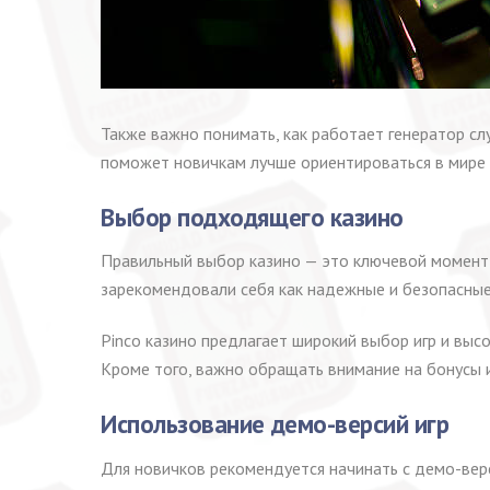
Также важно понимать, как работает генератор слу
поможет новичкам лучше ориентироваться в мире 
Выбор подходящего казино
Правильный выбор казино — это ключевой момент 
зарекомендовали себя как надежные и безопасные.
Pinco казино предлагает широкий выбор игр и выс
Кроме того, важно обращать внимание на бонусы и
Использование демо-версий игр
Для новичков рекомендуется начинать с демо-верси