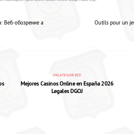
: Веб-обозрение а
Outils pour un j
UNCATEGORIZED
os
Mejores Casinos Online en España 2026
Legales DGOJ