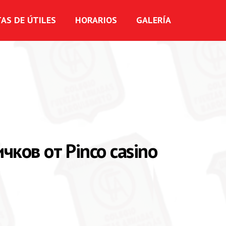
TAS DE ÚTILES
HORARIOS
GALERÍA
чков от Pinco casino