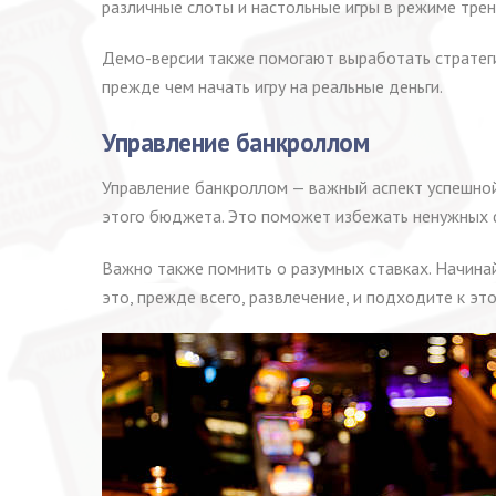
различные слоты и настольные игры в режиме тре
Демо-версии также помогают выработать стратеги
прежде чем начать игру на реальные деньги.
Управление банкроллом
Управление банкроллом — важный аспект успешной
этого бюджета. Это поможет избежать ненужных ф
Важно также помнить о разумных ставках. Начинай
это, прежде всего, развлечение, и подходите к это