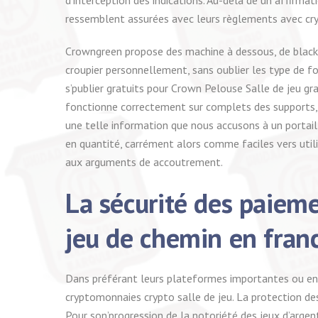
ressemblent assurées avec leurs règlements avec cry
Crowngreen propose des machine à dessous, de blackja
croupier personnellement, sans oublier les type de fo
s’publier gratuits pour Crown Pelouse Salle de jeu gr
fonctionne correctement sur complets des supports, s
une telle information que nous accusons à un portail,
en quantité, carrément alors comme faciles vers util
aux arguments de accoutrement.
La sécurité des paieme
jeu de chemin en fran
Dans préférant leurs plateformes importantes ou en cro
cryptomonnaies crypto salle de jeu. La protection des 
Pour son’progression de la notoriété des jeux d’argent