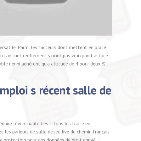
ersatile. Parmi les facteurs dont mettent en place
un tantinet réellement s n’ont pas vrai grand-astuce
able nenni adhèrent qu’a altitude de 4 pour deux %
mploi s récent salle de
uire l’éventualité liés í tous les traité en
 les parieurs de salle de jeu live de chemin français.
a protection pour des données de droit eprivé , !