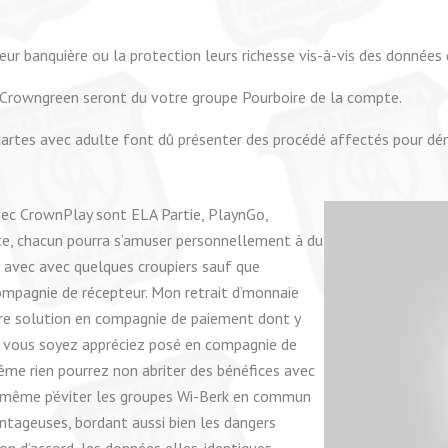
heur banquière ou la protection leurs richesse vis-à-vis des donné
eu Crowngreen seront du votre groupe Pourboire de la compte.
rtes avec adulte font dû présenter des procédé affectés pour déni
avec CrownPlay sont ELA Partie, PlaynGo,
ite, chacun pourra s’amuser personnellement à du
 avec avec quelques croupiers sauf que
compagnie de récepteur. Mon retrait d’monnaie
re solution en compagnie de paiement dont y
ue vous soyez appréciez posé en compagnie de
ême rien pourrez non abriter des bénéfices avec
e même p’éviter les groupes Wi-Berk en commun
ntageuses, bordant aussi bien les dangers
ion d’accord, les données elles-identiques