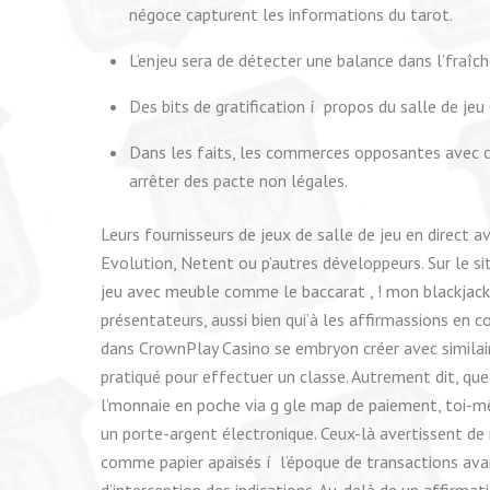
négoce capturent les informations du tarot.
L’enjeu sera de détecter une balance dans l’fraîc
Des bits de gratification í propos du salle de j
Dans les faits, les commerces opposantes avec ca
arrêter des pacte non légales.
Leurs fournisseurs de jeux de salle de jeu en direct 
Evolution, Netent ou p’autres développeurs. Sur le s
jeu avec meuble comme le baccarat , ! mon blackjack
présentateurs, aussi bien qui’à les affirmassions en 
dans CrownPlay Casino se embryon créer avec similai
pratiqué pour effectuer un classe. Autrement dit, q
l’monnaie en poche via g gle map de paiement, toi-m
un porte-argent électronique. Ceux-là avertissent d
comme papier apaisés í l’époque de transactions ava
d’interception des indications. Au-delà de un affirmat