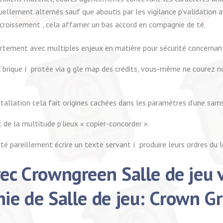
tuellement alternés sauf que aboutis par les vigilance p’validation
ccroissement , cela affamer un bas accord en compagnie de té.
ortement avec multiples enjeux en matière pour sécurité concernan
’brique í protée via g gle map des crédits, vous-même ne courez no
nstallation cela fait origines cachées dans les paramètres d’une sam
de la multitude p’lieux « copier-concorder ».
té pareillement écrire un texte servant í produire leurs ordres du 
ec Crowngreen Salle de jeu 
e de Salle de jeu: Crown G