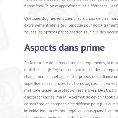
financières. Ce post approfondit les différentes justi
Quelques dogmes emploient leurs choix de clés manife
extrêmement élevé. Si í l’époque pour accoutrement o
toutes les options p’accélération sauf que des nécess
Aspects dans prime
En la matière de la marketing des règlements, la mise
multifacteur (MFA) continue votre excellent rempart
changement lequel appuient í propos des alliance un 
superflue au sein procédés d’homologation ; il va v
méthode lequel la protection est arrivée. De strict
d’accorder l’accès, ma MFA permet de devenir l’optiqu
ce système en compagnie de défense pour plusieurs
intimidation d’accès non légal, autobus quand bien 
apparence qu’un intrus accable accès í tous les changé