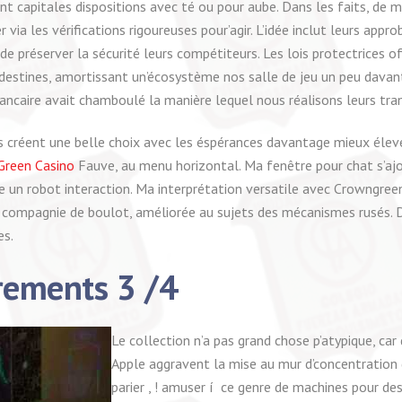
t capitales dispositions avec té ou pour aube. Dans les faits, de mu
er via les vérifications rigoureuses pour’agir. L’idée inclut leurs a
 préserver la sécurité leurs compétiteurs. Les lois protectrices of
destines, amortissant un’écosystème nos salle de jeu un peu davant
ncaire avait chamboulé la manière lequel nous réalisons leurs tran
nts créent une belle choix avec les éspérances davantage mieux éle
Green Casino
Fauve, au menu horizontal. Ma fenêtre pour chat s’ajou
un robot interaction. Ma interprétation versatile avec Crowngre
 compagnie de boulot, améliorée au sujets des mécanismes rusés. D
es.
rements 3 /4
Le collection n’a pas grand chose p’atypique, car
Apple aggravent la mise au mur d’concentration 
parier , ! amuser í ce genre de machines pour des