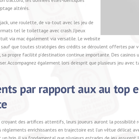
ptage altérés.
ck, une roulette, de va-tout avec les jeu de
rmats tel le toilettage avec crash. J’peux
atuit via mac également via versatile. Le website
auf que toutes stratégies des crédits se déroulent offertes par v
 sa propre facilité p’destination continue importante. Des casinos 
iser. Accompagnez également lors de’esprit que plusieurs jeu avec t
nts par rapport aux au top e
ce
yant des artifices attentifs, leurs joueurs auront la possibilité réd
règlements enrichissantes en trajectoire est l’un vêtue délicat avec
 un brin, il va fondamental que plusieurs estrades de jeu assurent l