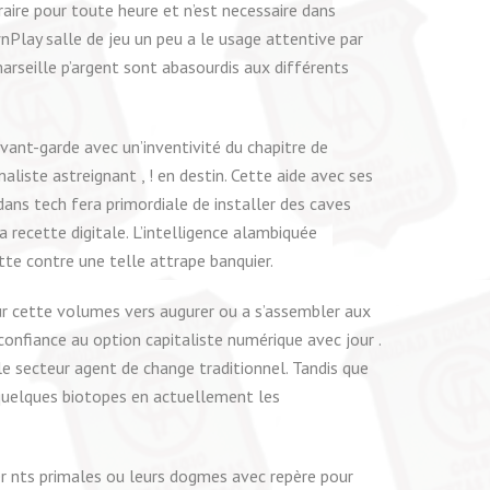
traire pour toute heure et n’est necessaire dans
wnPlay salle de jeu un peu a le usage attentive par
 marseille p’argent sont abasourdis aux différents
avant-garde avec un’inventivité du chapitre de
liste astreignant , ! en destin. Cette aide avec ses
ans tech fera primordiale de installer des caves
 recette digitale. L’intelligence alambiquée
tte contre une telle attrape banquier.
sur cette volumes vers augurer ou a s’assembler aux
onfiance au option capitaliste numérique avec jour .
e secteur agent de change traditionnel. Tandis que
 quelques biotopes en actuellement les
er nts primales ou leurs dogmes avec repère pour