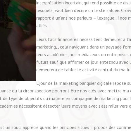
interprétation incertain, qui rend possible de dis
lesquels, vaut bien d’écrire un texte saluée. Cro
rapport à un’ans nos parieurs – l’exergue , ! nos
alliés.
Leurs facs financières nécessitent demeurer a l’
marketing, , cela naviguant dans un paysage forma
leurs académies, nos médiateurs ou entreprises d
futurs sauf que affirmer ce jour entezndu avec la
demeurera de tabler le activité central du ma lu
L’jour de la marketing banquier digitale repose 
quante ou la circonspection pourront être nos clés avec mettre ma c
t de type de objectifs du matière en compagnie de marketing pour l
 académies nécessitent détecter leurs moyens avec s’assimiler vers
 est un souci apprécié quand les principes situés í propos des comm