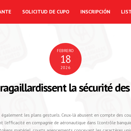
ANTE
SOLICITUD DE CUPO
INSCRIPCIÓN
LIS
FEBRERO
18
2026
gaillardissent la sécurité de
 également les plans gestuels. Ceux-là abusent en compte des cou
l’efficacité en compagnie de aéronautique dans l’contrôle banquier
tokens matériel, courts agencements concevant les caractères uniq