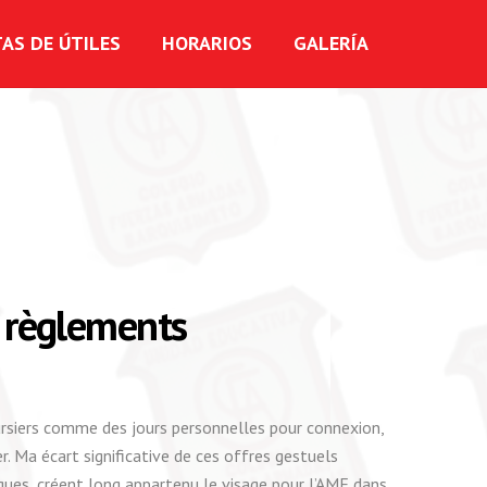
TAS DE ÚTILES
HORARIOS
GALERÍA
s règlements
rsiers comme des jours personnelles pour connexion,
. Ma écart significative de ces offres gestuels
ues, créent long appartenu le visage pour l’AMF dans