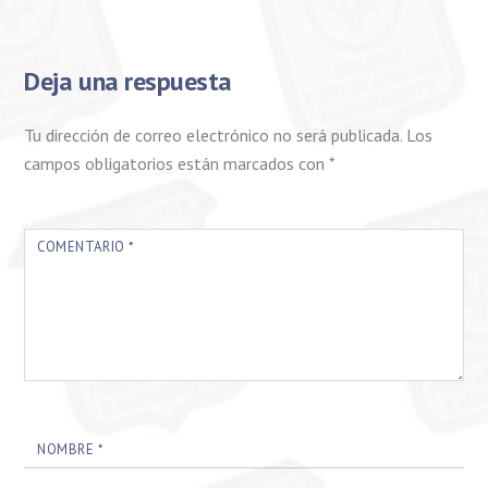
Deja una respuesta
Tu dirección de correo electrónico no será publicada.
Los
campos obligatorios están marcados con
*
COMENTARIO
*
NOMBRE
*