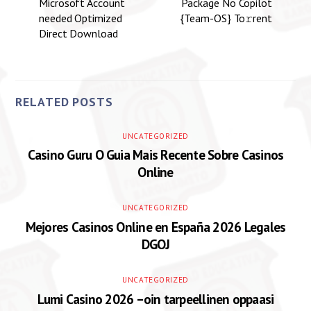
Microsoft Account
Package No Copilot
needed Optimized
{Team-OS} To𝚛rent
Direct Download
RELATED POSTS
UNCATEGORIZED
Casino Guru O Guia Mais Recente Sobre Casinos
Online
UNCATEGORIZED
Mejores Casinos Online en España 2026 Legales
DGOJ
UNCATEGORIZED
Lumi Casino 2026 –oin tarpeellinen oppaasi