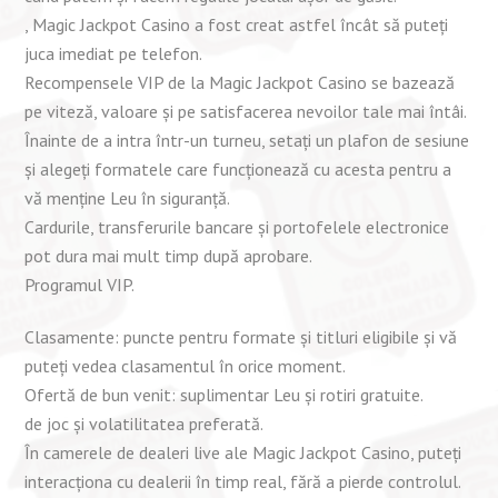
, Magic Jackpot Casino a fost creat astfel încât să puteți
juca imediat pe telefon.
Recompensele VIP de la Magic Jackpot Casino se bazează
pe viteză, valoare și pe satisfacerea nevoilor tale mai întâi.
Înainte de a intra într-un turneu, setați un plafon de sesiune
și alegeți formatele care funcționează cu acesta pentru a
vă menține Leu în siguranță.
Cardurile, transferurile bancare și portofelele electronice
pot dura mai mult timp după aprobare.
Programul VIP.
Clasamente: puncte pentru formate și titluri eligibile și vă
puteți vedea clasamentul în orice moment.
Ofertă de bun venit: suplimentar Leu și rotiri gratuite.
de joc și volatilitatea preferată.
În camerele de dealeri live ale Magic Jackpot Casino, puteți
interacționa cu dealerii în timp real, fără a pierde controlul.