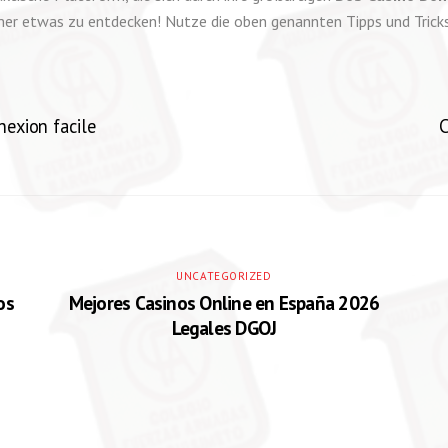
immer etwas zu entdecken! Nutze die oben genannten Tipps und Trick
nexion facile
C
UNCATEGORIZED
os
Mejores Casinos Online en España 2026
Legales DGOJ