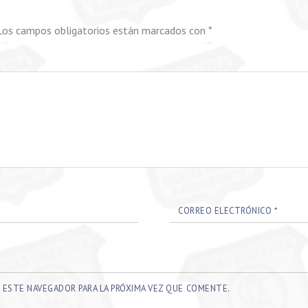
Los campos obligatorios están marcados con
*
CORREO ELECTRÓNICO
*
 ESTE NAVEGADOR PARA LA PRÓXIMA VEZ QUE COMENTE.