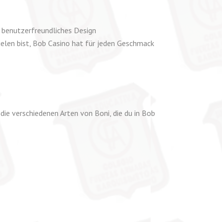
n benutzerfreundliches Design
ielen bist, Bob Casino hat für jeden Geschmack
 die verschiedenen Arten von Boni, die du in Bob