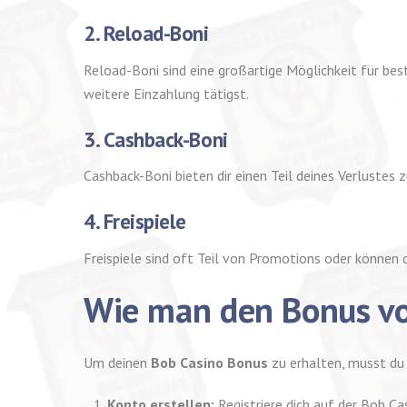
2. Reload-Boni
Reload-Boni sind eine großartige Möglichkeit für bes
weitere Einzahlung tätigst.
3. Cashback-Boni
Cashback-Boni bieten dir einen Teil deines Verlustes z
4. Freispiele
Freispiele sind oft Teil von Promotions oder können 
Wie man den Bonus vo
Um deinen
Bob Casino Bonus
zu erhalten, musst du 
Konto erstellen:
Registriere dich auf der Bob Ca