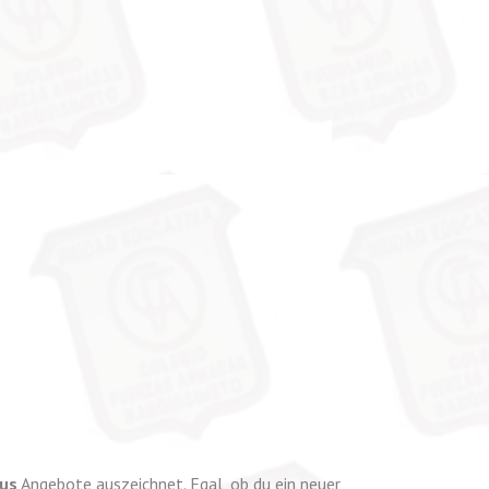
us
Angebote auszeichnet. Egal, ob du ein neuer