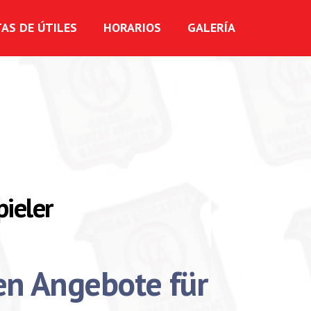
TAS DE ÚTILES
HORARIOS
GALERÍA
ieler
en Angebote für