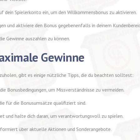
f dein Spielerkonto ein, um den Willkommensbonus zu aktivieren.
en und aktiviere den Bonus gegebenenfalls in deinem Kundenbereic
die Gewinne auszahlen zu können.
maximale Gewinne
uholen, gibt es einige nützliche Tipps, die du beachten solltest:
die Bonusbedingungen, um Missverständnisse zu vermeiden.
ie für die Bonusumsätze qualifiziert sind.
et und halte dich daran, um verantwortungsvoll zu spielen.
nformiert über aktuelle Aktionen und Sonderangebote.