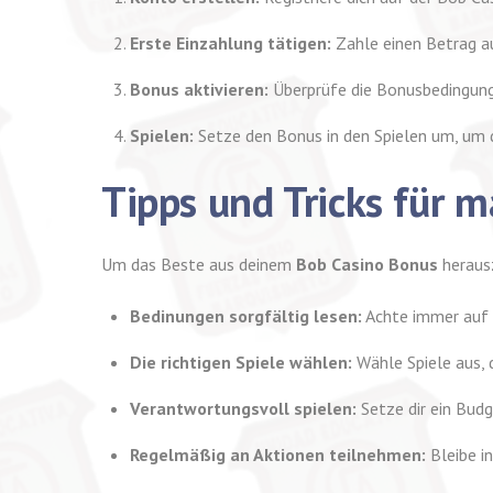
Erste Einzahlung tätigen:
Zahle einen Betrag au
Bonus aktivieren:
Überprüfe die Bonusbedingung
Spielen:
Setze den Bonus in den Spielen um, um 
Tipps und Tricks für 
Um das Beste aus deinem
Bob Casino Bonus
herausz
Bedinungen sorgfältig lesen:
Achte immer auf 
Die richtigen Spiele wählen:
Wähle Spiele aus, d
Verantwortungsvoll spielen:
Setze dir ein Budg
Regelmäßig an Aktionen teilnehmen:
Bleibe i