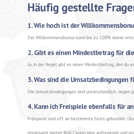
Häufig gestellte Frage
1. Wie hoch ist der Willkommensbonu
Der Willkommensbonus kann bis zu 100% deiner ersten
2. Gibt es einen Mindestbetrag für d
Ja, in der Regel gibt es einen Mindestbetrag, den du ei
3. Was sind die Umsatzbedingungen fü
Die Umsatzbedingungen sind unterschiedlich, liegen
4. Kann ich Freispiele ebenfalls für 
Freispiele sind oft an bestimmte Slots gebunden. Übe
Insgesamt bietet Bob Casino eine aufregende und prak