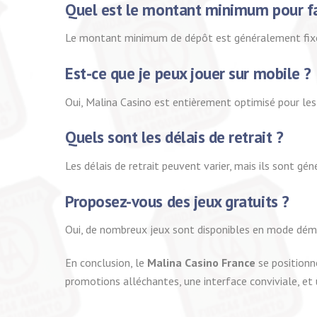
Quel est le montant minimum pour fa
Le montant minimum de dépôt est généralement fixé
Est-ce que je peux jouer sur mobile ?
Oui, Malina Casino est entièrement optimisé pour les
Quels sont les délais de retrait ?
Les délais de retrait peuvent varier, mais ils sont gé
Proposez-vous des jeux gratuits ?
Oui, de nombreux jeux sont disponibles en mode démo
En conclusion, le
Malina Casino France
se positionn
promotions alléchantes, une interface conviviale, et