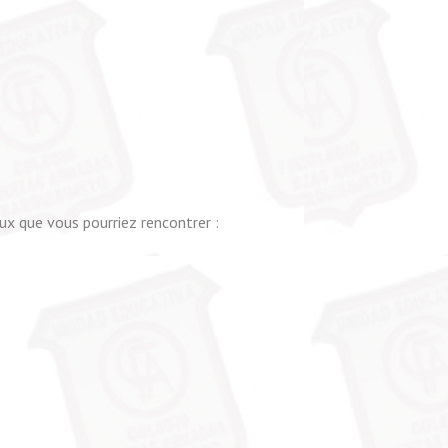
eux que vous pourriez rencontrer :