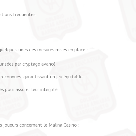
stions fréquentes.
i quelques-unes des mesures mises en place :
urisées par cryptage avancé.
reconnues, garantissant un jeu équitable.
s pour assurer leur intégrité.
s joueurs concernant le Malina Casino :