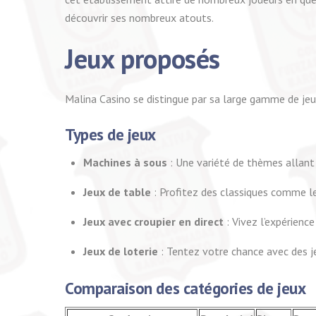
découvrir ses nombreux atouts.
Jeux proposés
Malina Casino se distingue par sa large gamme de jeux
Types de jeux
Machines à sous
: Une variété de thèmes allan
Jeux de table
: Profitez des classiques comme le 
Jeux avec croupier en direct
: Vivez l’expérience
Jeux de loterie
: Tentez votre chance avec des je
Comparaison des catégories de jeux