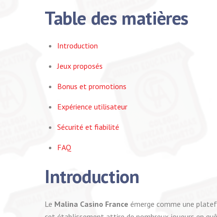
Table des matières
Introduction
Jeux proposés
Bonus et promotions
Expérience utilisateur
Sécurité et fiabilité
FAQ
Introduction
Le
Malina Casino France
émerge comme une plateform
cet établissement attire de nombreux joueurs en quêt