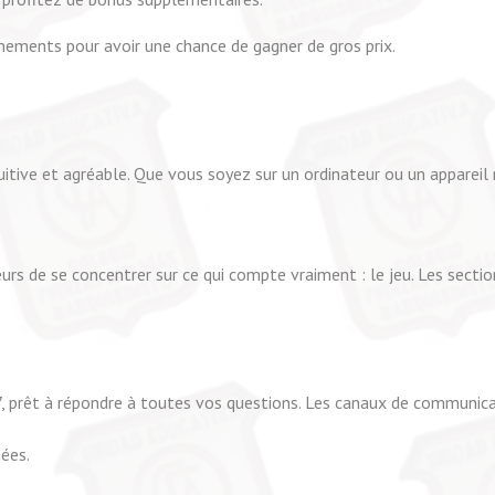
énements pour avoir une chance de gagner de gros prix.
itive et agréable. Que vous soyez sur un ordinateur ou un appareil m
s de se concentrer sur ce qui compte vraiment : le jeu. Les section
7, prêt à répondre à toutes vos questions. Les canaux de communica
ées.