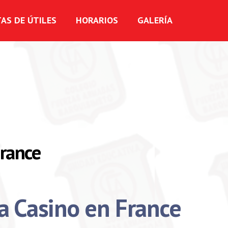
TAS DE ÚTILES
HORARIOS
GALERÍA
France
a Casino en France