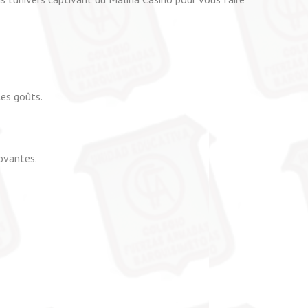
les goûts.
ovantes.