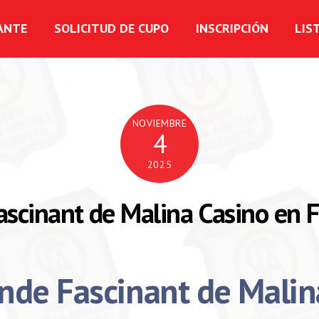
ANTE
SOLICITUD DE CUPO
INSCRIPCIÓN
LIS
NOVIEMBRE
4
2025
scinant de Malina Casino en 
de Fascinant de Malin