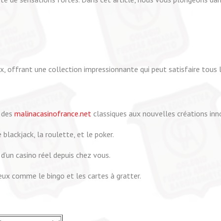
, offrant une collection impressionnante qui peut satisfaire tous 
t des
malinacasinofrance.net
classiques aux nouvelles créations inn
blackjack, la roulette, et le poker.
 d’un casino réel depuis chez vous.
ux comme le bingo et les cartes à gratter.