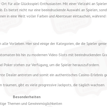
r Ort für alle Glücksspiel-Enthusiasten. Mit einer Vielzahl an Spi
b. Es bietet nicht nur eine beeindruckende Auswahl an Spielen, sond
nen in eine Welt voller Farben und Abenteuer eintauchen, während 
lle Vorlieben. Hier sind einige der Kategorien, die die Spieler gen
automaten bis hin zu modernen Video-Slots mit beeindruckenden Gra
nd Poker stehen zur Verfügung, um die Spieler herauszufordern.
hte Dealer antreten und somit ein authentisches Casino-Erlebnis g
 träumen, gibt es viele progressive Jackpots, die täglich wachsen.
Besonderheiten
ltige Themen und Gewinnmöglichkeiten