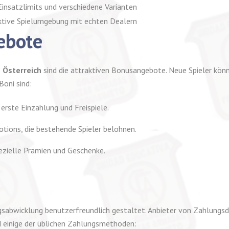
insatzlimits und verschiedene Varianten
ktive Spielumgebung mit echten Dealern
ebote
 Österreich
sind die attraktiven Bonusangebote. Neue Spieler könn
Boni sind:
erste Einzahlung und Freispiele.
ions, die bestehende Spieler belohnen.
pezielle Prämien und Geschenke.
sabwicklung benutzerfreundlich gestaltet. Anbieter von Zahlungsdien
d einige der üblichen Zahlungsmethoden: