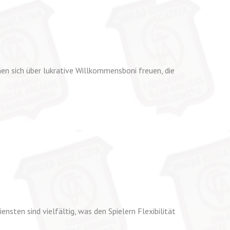
en sich über lukrative Willkommensboni freuen, die
sten sind vielfältig, was den Spielern Flexibilität