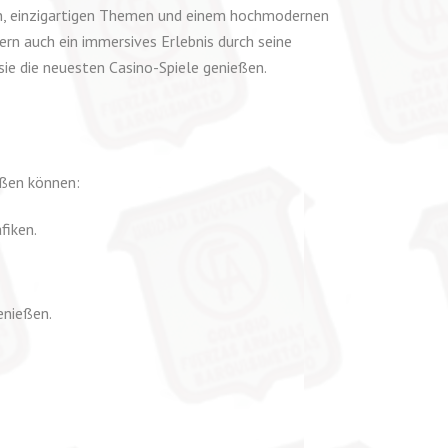
elen, einzigartigen Themen und einem hochmodernen
ern auch ein immersives Erlebnis durch seine
sie die neuesten Casino-Spiele genießen.
ießen können:
fiken.
enießen.