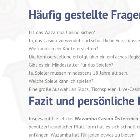
Häufig gestellte Frage
Ist das Wazamba Casino sicher?
Ja, das Casino verwendet fortschrittliche Verschlüssel
Wie kann ich ein Konto erstellen?
Die Kontoerstellung erfolgt über ein einfaches Regi
Gibt es ein Mindestalter für das Spielen?
Ja, Spieler müssen mindestens 18 Jahre alt sein.
Welche Spiele kann ich spielen?
Eine große Auswahl an Slots, Tischspielen, Live-Casi
Fazit und persönliche
Insgesamt bietet das
Wazamba Casino Österreich
benutzerfreundlicher Plattform hat es sich schnell ei
anfangen, Wazamba hat für jeden etwas zu bieten.