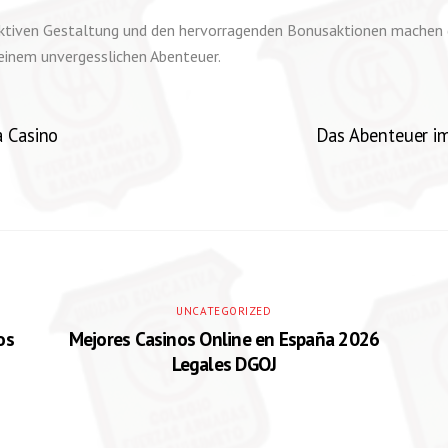
aktiven Gestaltung und den hervorragenden Bonusaktionen machen di
einem unvergesslichen Abenteuer.
a Casino
Das Abenteuer im
UNCATEGORIZED
os
Mejores Casinos Online en España 2026
Legales DGOJ