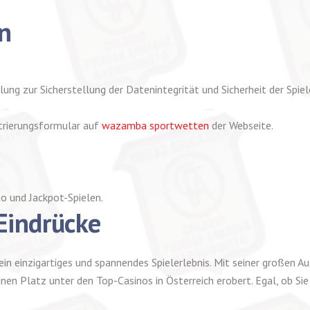
n
ung zur Sicherstellung der Datenintegrität und Sicherheit der Spiele
strierungsformular auf
wazamba sportwetten
der Webseite.
no und Jackpot-Spielen.
 Eindrücke
ein einzigartiges und spannendes Spielerlebnis. Mit seiner großen 
nen Platz unter den Top-Casinos in Österreich erobert. Egal, ob Sie 