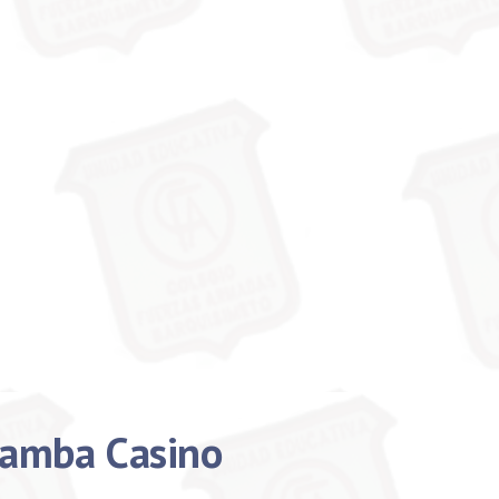
zamba Casino