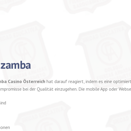
azamba
ba Casino Österreich
hat darauf reagiert, indem es eine optimier
ompromisse bei der Qualität einzugehen. Die mobile App oder Websei
sind
ionen