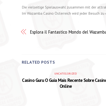
Die vielseitige Spielauswahl zusammen mit der attr
Im Wazamba Casino Österreich wird jeder Besuch zu 
Esplora il Fantastico Mondo del Wazamb
RELATED POSTS
UNCATEGORIZED
Casino Guru O Guia Mais Recente Sobre Casin
Online