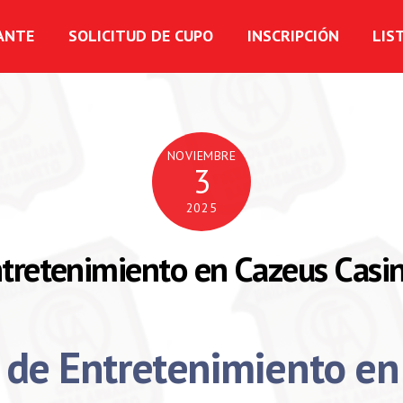
ANTE
SOLICITUD DE CUPO
INSCRIPCIÓN
LIS
NOVIEMBRE
3
2025
ntretenimiento en Cazeus Casi
l de Entretenimiento en