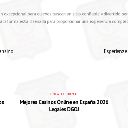
excepcional para quienes buscan un sitio confiable y divertido par
lataforma está diseñada para proporcionar una experiencia completa.
ansino
Esperienze
UNCATEGORIZED
os
Mejores Casinos Online en España 2026
Legales DGOJ