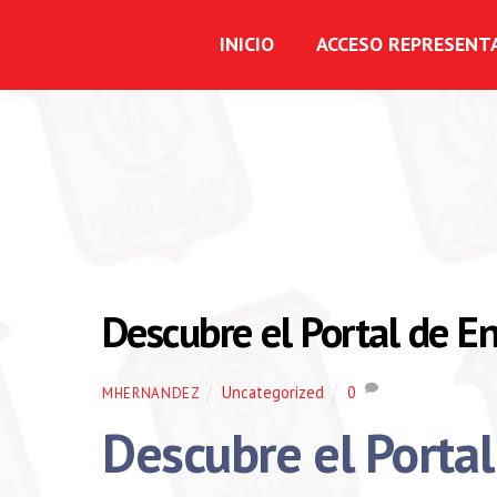
INICIO
ACCESO REPRESENT
Descubre el Portal de E
Uncategorized
0
MHERNANDEZ
Descubre el Porta