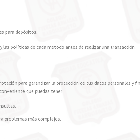
es para depósitos.
 las políticas de cada método antes de realizar una transacción.
riptación para garantizar la protección de tus datos personales y f
inconveniente que puedas tener.
nsultas.
ara problemas más complejos.