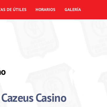
TAS DE ÚTILES
HORARIOS
GALERÍA
no
 Cazeus Casino