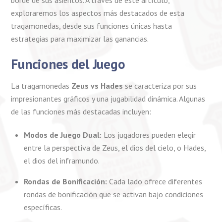
exploraremos los aspectos más destacados de esta
tragamonedas, desde sus funciones únicas hasta
estrategias para maximizar las ganancias.
Funciones del Juego
La tragamonedas
Zeus vs Hades
se caracteriza por sus
impresionantes gráficos y una jugabilidad dinámica. Algunas
de las funciones más destacadas incluyen:
Modos de Juego Dual:
Los jugadores pueden elegir
entre la perspectiva de Zeus, el dios del cielo, o Hades,
el dios del inframundo.
Rondas de Bonificación:
Cada lado ofrece diferentes
rondas de bonificación que se activan bajo condiciones
específicas.