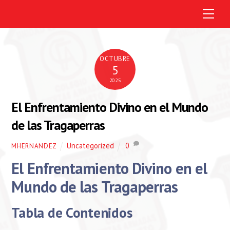
M
e
n
u
OCTUBRE
5
2025
El Enfrentamiento Divino en el Mundo
de las Tragaperras
Uncategorized
0
MHERNANDEZ
El Enfrentamiento Divino en el
Mundo de las Tragaperras
Tabla de Contenidos