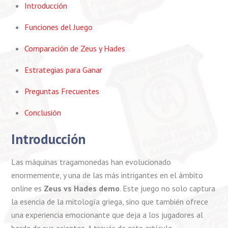
Introducción
Funciones del Juego
Comparación de Zeus y Hades
Estrategias para Ganar
Preguntas Frecuentes
Conclusión
Introducción
Las máquinas tragamonedas han evolucionado
enormemente, y una de las más intrigantes en el ámbito
online es
Zeus vs Hades demo
. Este juego no solo captura
la esencia de la mitología griega, sino que también ofrece
una experiencia emocionante que deja a los jugadores al
borde de sus asientos. A través de este artículo,