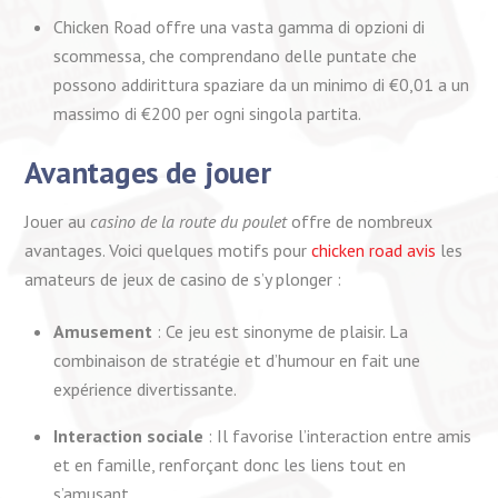
Chicken Road offre una vasta gamma di opzioni di
scommessa, che comprendano delle puntate che
possono addirittura spaziare da un minimo di €0,01 a un
massimo di €200 per ogni singola partita.
Avantages de jouer
Jouer au
casino de la route du poulet
offre de nombreux
avantages. Voici quelques motifs pour
chicken road avis
les
amateurs de jeux de casino de s’y plonger :
Amusement
: Ce jeu est sinonyme de plaisir. La
combinaison de stratégie et d’humour en fait une
expérience divertissante.
Interaction sociale
: Il favorise l’interaction entre amis
et en famille, renforçant donc les liens tout en
s’amusant.