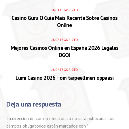
UNCATEGORIZED
Casino Guru O Guia Mais Recente Sobre Casinos
Online
UNCATEGORIZED
Mejores Casinos Online en España 2026 Legales
DGOJ
UNCATEGORIZED
Lumi Casino 2026 –oin tarpeellinen oppaasi
Deja una respuesta
Tu dirección de correo electrónico no será publicada.
Los
campos obligatorios están marcados con
*