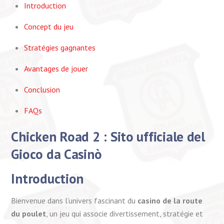
Introduction
Concept du jeu
Stratégies gagnantes
Avantages de jouer
Conclusion
FAQs
Chicken Road 2 : Sito ufficiale del
Gioco da Casinò
Introduction
Bienvenue dans l’univers fascinant du
casino de la route
du poulet
, un jeu qui associe divertissement, stratégie et