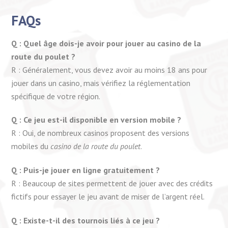
FAQs
Q : Quel âge dois-je avoir pour jouer au casino de la
route du poulet ?
R : Généralement, vous devez avoir au moins 18 ans pour
jouer dans un casino, mais vérifiez la réglementation
spécifique de votre région.
Q : Ce jeu est-il disponible en version mobile ?
R : Oui, de nombreux casinos proposent des versions
mobiles du
casino de la route du poulet
.
Q : Puis-je jouer en ligne gratuitement ?
R : Beaucoup de sites permettent de jouer avec des crédits
fictifs pour essayer le jeu avant de miser de l’argent réel.
Q : Existe-t-il des tournois liés à ce jeu ?