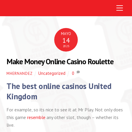
M
e
n
u
MAYO
14
2025
Make Money Online Casino Roulette
Uncategorized
0
MHERNANDEZ
The best online casinos United
Kingdom
For example, so its nice to see it at Mr Play. Not only does
this game
resemble
any other slot, though – whether its
live.