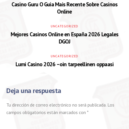
Casino Guru O Guia Mais Recente Sobre Casinos
Online
UNCATEGORIZED
Mejores Casinos Online en España 2026 Legales
DGOJ
UNCATEGORIZED
Lumi Casino 2026 –oin tarpeellinen oppaasi
Deja una respuesta
Tu dirección de correo electrónico no será publicada.
Los
campos obligatorios están marcados con
*